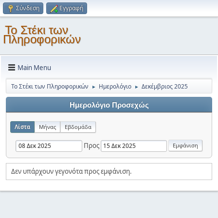
Σύνδεση
Εγγραφή
Το Στέκι των
Πληροφορικών
Main Menu
Το Στέκι των Πληροφορικών
Ημερολόγιο
Δεκέμβριος 2025
►
►
Ημερολόγιο Προσεχώς
Λίστα
Μήνας
Εβδομάδα
Προς
Δεν υπάρχουν γεγονότα προς εμφάνιση.