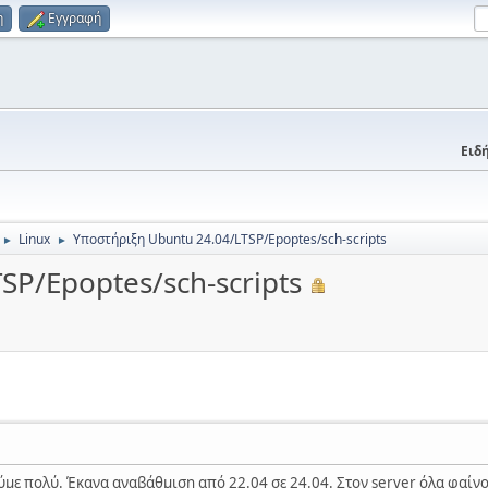
η
Εγγραφή
Ειδή
Linux
Υποστήριξη Ubuntu 24.04/LTSP/Epoptes/sch-scripts
►
►
SP/Epoptes/sch-scripts
με πολύ. Έκανα αναβάθμιση από 22.04 σε 24.04. Στον server όλα φαίν