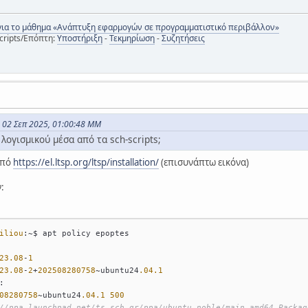
για το μάθημα «Ανάπτυξη εφαρμογών σε προγραμματιστικό περιβάλλον»
cripts/Επόπτη:
Υποστήριξη
-
Τεκμηρίωση
-
Συζητήσεις
ς 02 Σεπ 2025, 01:00:48 ΜΜ
λογισμικού μέσα από τα sch-scripts;
από
https://el.ltsp.org/ltsp/installation/
(επισυνάπτω εικόνα)
:
iliou
:~$ apt policy epoptes
23.08
-
1
23.08
-
2
+
202508280758
~ubuntu24
.04
.1
:
08280758
~ubuntu24
.04
.1
500
//ppa.launchpad.net/ts.sch.gr/ppa/ubuntu noble/main amd64 Packag