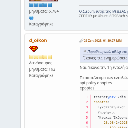
μηνύματα: 6,784
Ο Διερμηνευτής της ΓΛΩΣΣΑΣ 
ΣΕΠΕΗΥ με Ubuntu/LTSP/sch-s
Καταγράφηκε
d_oikon
02 Σεπ 2025, 01:19:27 ΜΜ
Παράθεση από: alkisg στι
Έκανες τις ενημερώσεις 
Δεινόσαυρος
Ναι. Έκανα την 1η εντολή 
μηνύματα: 162
Καταγράφηκε
Το αποτέλεσμα των εντολών
apt policy epoptes
epoptes
teacher
@srv
-7dim-
epoptes
:
  Εγκατεστημένα: 
  Υποψήφιο:      
  Πίνακας Έκδοσης
23.08
-
2
+
2025
500
http
: