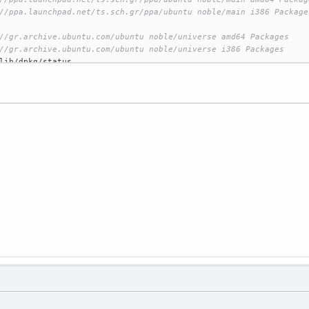
//ppa.launchpad.net/ts.sch.gr/ppa/ubuntu noble/main i386 Package
//gr.archive.ubuntu.com/ubuntu noble/universe amd64 Packages
//gr.archive.ubuntu.com/ubuntu noble/universe i386 Packages
lib/dpkg/status
iliou
:~$ epoptes
ecent call last):
epoptes"
, line 
20
, 
in
 <
module
>
ui
import
 gui
python3/dist-packages/epoptes/ui/gui.py"
, line 
8
, 
in
 <
module
>
s.
version
import
LooseVersion
or
: 
No
module
 named 
'distutils'