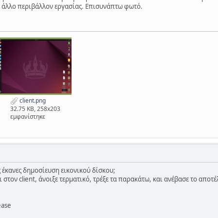
ει άλλο περιβάλλον εργασίας. Επισυνάπτω φωτό.
client.png
32.75 KB, 258x203
εμφανίστηκε
ς έκανες δημοσίευση εικονικού δίσκου;
ι στον client, άνοιξε τερματικό, τρέξε τα παρακάτω, και ανέβασε το αποτ
ease