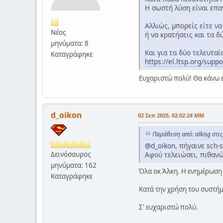
Η σωστή λύση είναι επα
Αλλιώς, μπορείς είτε ν
Νέος
ή να κρατήσεις και τα δ
μηνύματα: 8
Και για τα δύο τελευταί
Καταγράφηκε
https://el.ltsp.org/suppo
Ευχαριστώ πολύ! Θα κάνω ε
d_oikon
02 Σεπ 2025, 02:02:24 ΜΜ
Παράθεση από: alkisg στι
@d_oikon
, πήγαινε sch-
Αφού τελειώσει, πιθανώ
Δεινόσαυρος
μηνύματα: 162
Όλα οκ Άλκη. Η ενημέρωση 
Καταγράφηκε
Κατά την χρήση του συστήμ
Σ' ευχαριστώ πολύ.