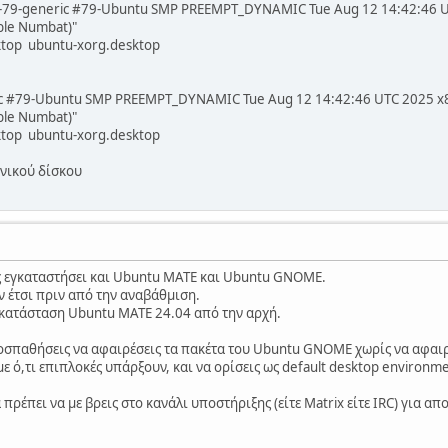
8.0-79-generic #79-Ubuntu SMP PREEMPT_DYNAMIC Tue Aug 12 14:42:46 
ble Numbat)"
top ubuntu-xorg.desktop
ric #79-Ubuntu SMP PREEMPT_DYNAMIC Tue Aug 12 14:42:46 UTC 2025 x
ble Numbat)"
top ubuntu-xorg.desktop
ονικού δίσκου
ις εγκαταστήσει και Ubuntu MATE και Ubuntu GNOME.
 έτσι πριν από την αναβάθμιση.
γκατάσταση Ubuntu MATE 24.04 από την αρχή.
ροσπαθήσεις να αφαιρέσεις τα πακέτα του Ubuntu GNOME χωρίς να αφαι
 με ό,τι επιπλοκές υπάρξουν, και να ορίσεις ως default desktop environme
α πρέπει να με βρεις στο κανάλι υποστήριξης (είτε Matrix είτε IRC) για 