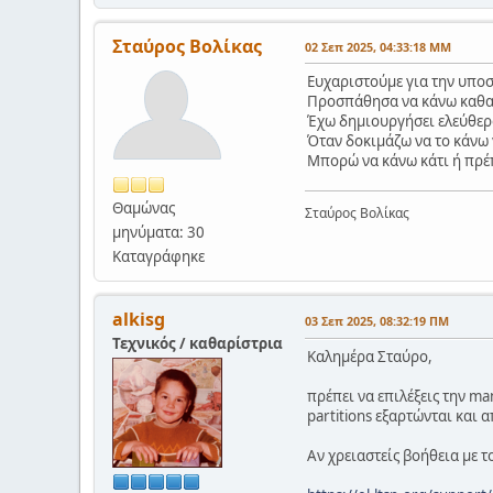
Σταύρος Βολίκας
02 Σεπ 2025, 04:33:18 ΜΜ
Ευχαριστούμε για την υποσ
Προσπάθησα να κάνω καθαρή
Έχω δημιουργήσει ελεύθερο
Όταν δοκιμάζω να το κάνω 
Μπορώ να κάνω κάτι ή πρέπ
Θαμώνας
Σταύρος Βολίκας
μηνύματα: 30
Καταγράφηκε
alkisg
03 Σεπ 2025, 08:32:19 ΠΜ
Τεχνικός / καθαρίστρια
Καλημέρα Σταύρο,
πρέπει να επιλέξεις την ma
partitions εξαρτώνται και 
Αν χρειαστείς βοήθεια με 