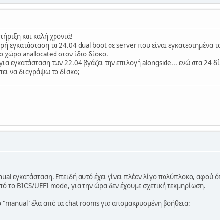
τήριξη και καλή χρονιά!
 εγκατάσταση τα 24.04 dual boot σε server που είναι εγκατεστημένα τ
 χώρο anallocated στον ίδιο δίσκο.
για εγκατάσταση των 22.04 βγάζει την επιλογή alongside... ενώ στα 24 
ει να διαγράψω το δίσκο;
nual εγκατάσταση. Επειδή αυτό έχει γίνει πλέον λίγο πολύπλοκο, αφού όπω
από το BIOS/UEFI mode, για την ώρα δεν έχουμε σχετική τεκμηρίωση.
το "manual" έλα από τα chat rooms για απομακρυσμένη βοήθεια: