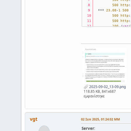
500
http
:
 *** 
23.08
-
1
500
500
http
:
500
http
:
100
 /
var
/
teacher
@srv
-7dim-
Traceback
 (most r
File
"/usr/bin/
from
 epoptes.
File
"/usr/lib/
from
 distutil
ModuleNotFoundErr
2025-09-02_13-09.png
118.85 KB, 841x687
εμφανίστηκε
vgt
02 Σεπ 2025, 01:24:02 ΜΜ
Server
: