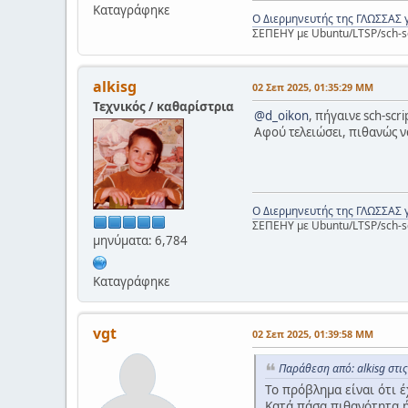
Καταγράφηκε
Ο Διερμηνευτής της ΓΛΩΣΣΑΣ 
ΣΕΠΕΗΥ με Ubuntu/LTSP/sch-s
alkisg
02 Σεπ 2025, 01:35:29 ΜΜ
Τεχνικός / καθαρίστρια
@d_oikon
, πήγαινε sch-scr
Αφού τελειώσει, πιθανώς ν
Ο Διερμηνευτής της ΓΛΩΣΣΑΣ 
ΣΕΠΕΗΥ με Ubuntu/LTSP/sch-s
μηνύματα: 6,784
Καταγράφηκε
vgt
02 Σεπ 2025, 01:39:58 ΜΜ
Παράθεση από: alkisg στι
Το πρόβλημα είναι ότι 
Κατά πάσα πιθανότητα ή