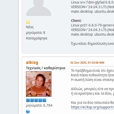
Linux srv-7dim-glyfad 6.
VERSION="24.04.3 LTS (No
mate.desktop ubuntu.desk
Client
:
Linux pc01 6.8.0-79-gene
Νέος
VERSION="24.04.3 LTS (No
μηνύματα: 8
mate.desktop ubuntu.desk
Καταγράφηκε
Έχω κάνει δημοσίευση εικ
alkisg
02 Σεπ 2025, 01:33:08 ΜΜ
Τεχνικός / καθαρίστρια
Το πρόβλημα είναι ότι έχε
Κατά πάσα πιθανότητα ήταν
Η σωστή λύση είναι επανε
Αλλιώς, μπορείς είτε να π
ή να κρατήσεις και τα δύο,
Και για τα δύο τελευταία θ
μηνύματα: 6,784
https://el.ltsp.org/support/