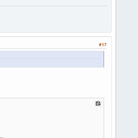
#17
es