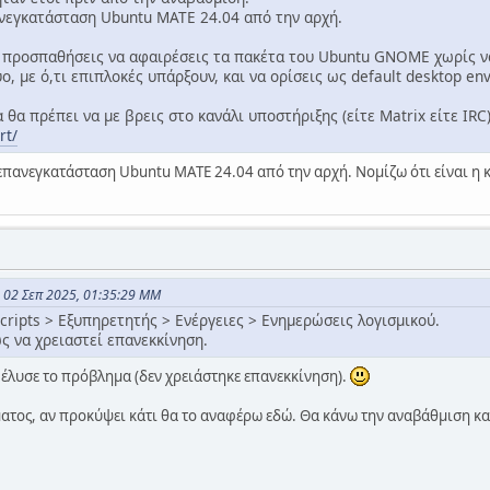
νεγκατάσταση Ubuntu MATE 24.04 από την αρχή.
α προσπαθήσεις να αφαιρέσεις τα πακέτα του Ubuntu GNOME χωρίς 
ύο, με ό,τι επιπλοκές υπάρξουν, και να ορίσεις ως default desktop en
α θα πρέπει να με βρεις στο κανάλι υποστήριξης (είτε Matrix είτε IR
rt/
πανεγκατάσταση Ubuntu MATE 24.04 από την αρχή. Νομίζω ότι είναι η 
ς 02 Σεπ 2025, 01:35:29 ΜΜ
scripts > Εξυπηρετητής > Ενέργειες > Ενημερώσεις λογισμικού.
ς να χρειαστεί επανεκκίνηση.
έλυσε το πρόβλημα (δεν χρειάστηκε επανεκκίνηση).
ατος, αν προκύψει κάτι θα το αναφέρω εδώ. Θα κάνω την αναβάθμιση κα