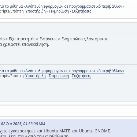
για το μάθημα «Ανάπτυξη εφαρμογών σε προγραμματιστικό περιβάλλον»
cripts/Επόπτη:
Υποστήριξη
-
Τεκμηρίωση
-
Συζητήσεις
ipts > Εξυπηρετητής > Ενέργειες > Ενημερώσεις λογισμικού.
α χρειαστεί επανεκκίνηση.
για το μάθημα «Ανάπτυξη εφαρμογών σε προγραμματιστικό περιβάλλον»
cripts/Επόπτη:
Υποστήριξη
-
Τεκμηρίωση
-
Συζητήσεις
ς 02 Σεπ 2025, 01:33:08 ΜΜ
έχεις εγκαταστήσει και Ubuntu MATE και Ubuntu GNOME.
ταν έτσι πριν από την αναβάθμιση.