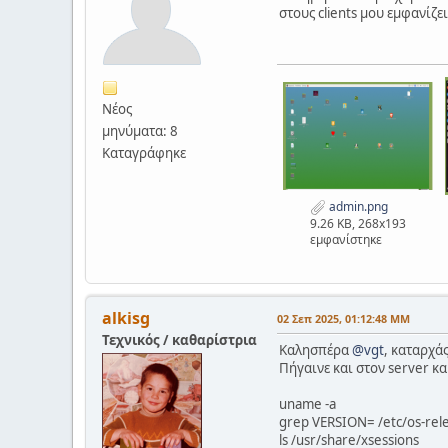
στους clients μου εμφανίζ
Νέος
μηνύματα: 8
Καταγράφηκε
admin.png
9.26 KB, 268x193
εμφανίστηκε
alkisg
02 Σεπ 2025, 01:12:48 ΜΜ
Τεχνικός / καθαρίστρια
Καλησπέρα
@vgt
, καταρχά
Πήγαινε και στον server κα
uname -a
grep VERSION= /etc/os-rel
ls /usr/share/xsessions