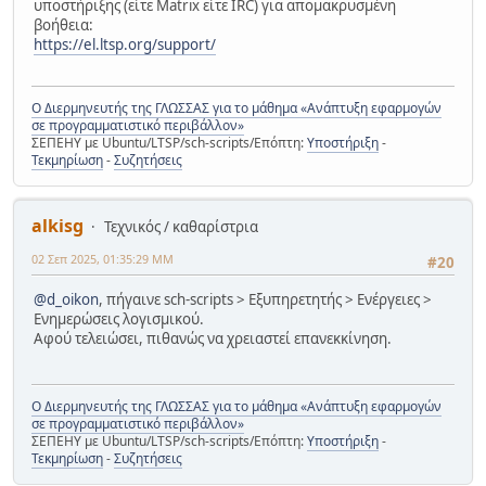
υποστήριξης (είτε Matrix είτε IRC) για απομακρυσμένη
βοήθεια:
https://el.ltsp.org/support/
Ο Διερμηνευτής της ΓΛΩΣΣΑΣ για το μάθημα «Ανάπτυξη εφαρμογών
σε προγραμματιστικό περιβάλλον»
ΣΕΠΕΗΥ με Ubuntu/LTSP/sch-scripts/Επόπτη:
Υποστήριξη
-
Τεκμηρίωση
-
Συζητήσεις
alkisg
Τεχνικός / καθαρίστρια
02 Σεπ 2025, 01:35:29 ΜΜ
#20
@d_oikon
, πήγαινε sch-scripts > Εξυπηρετητής > Ενέργειες >
Ενημερώσεις λογισμικού.
Αφού τελειώσει, πιθανώς να χρειαστεί επανεκκίνηση.
Ο Διερμηνευτής της ΓΛΩΣΣΑΣ για το μάθημα «Ανάπτυξη εφαρμογών
σε προγραμματιστικό περιβάλλον»
ΣΕΠΕΗΥ με Ubuntu/LTSP/sch-scripts/Επόπτη:
Υποστήριξη
-
Τεκμηρίωση
-
Συζητήσεις