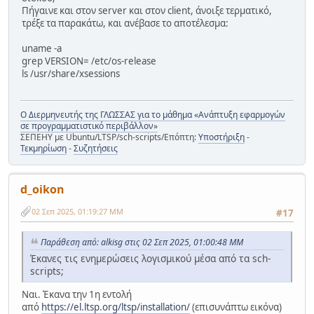
Πήγαινε και στον server και στον client, άνοιξε τερματικό,
τρέξε τα παρακάτω, και ανέβασε το αποτέλεσμα:
uname -a
grep VERSION= /etc/os-release
ls /usr/share/xsessions
Ο Διερμηνευτής της ΓΛΩΣΣΑΣ για το μάθημα «Ανάπτυξη εφαρμογών
σε προγραμματιστικό περιβάλλον»
ΣΕΠΕΗΥ με Ubuntu/LTSP/sch-scripts/Επόπτη:
Υποστήριξη
-
Τεκμηρίωση
-
Συζητήσεις
d_oikon
02 Σεπ 2025, 01:19:27 ΜΜ
#17
Παράθεση από: alkisg στις 02 Σεπ 2025, 01:00:48 ΜΜ
Έκανες τις ενημερώσεις λογισμικού μέσα από τα sch-
scripts;
Ναι. Έκανα την 1η εντολή
από
https://el.ltsp.org/ltsp/installation/
(επισυνάπτω εικόνα)