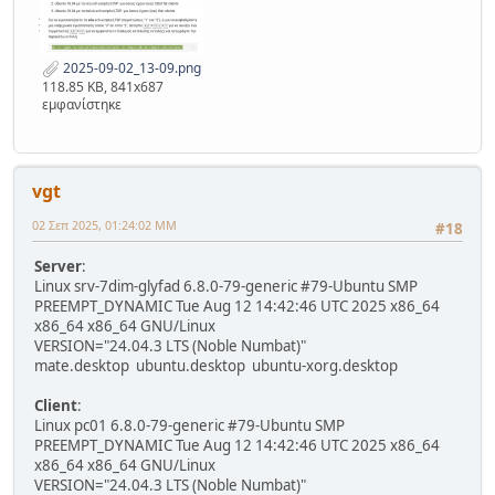
100
 /
var
/lib/dpkg/status
teacher
@srv
-7dim-
iliou
:~$ epoptes
Traceback
 (most recent call last):
File
"/usr/bin/epoptes"
, line 
20
, 
in
2025-09-02_13-09.png
118.85 KB, 841x687
<
module
>
εμφανίστηκε
from
 epoptes.
ui
import
 gui
File
"/usr/lib/python3/dist-
packages/epoptes/ui/gui.py"
, line 
8
, 
in
<
module
>
from
 distutils.
version
import
LooseVersion
vgt
ModuleNotFoundError
: 
No
module
 named 
02 Σεπ 2025, 01:24:02 ΜΜ
'distutils'
#18
Server
:
Linux srv-7dim-glyfad 6.8.0-79-generic #79-Ubuntu SMP
PREEMPT_DYNAMIC Tue Aug 12 14:42:46 UTC 2025 x86_64
x86_64 x86_64 GNU/Linux
VERSION="24.04.3 LTS (Noble Numbat)"
mate.desktop ubuntu.desktop ubuntu-xorg.desktop
Client
:
Linux pc01 6.8.0-79-generic #79-Ubuntu SMP
PREEMPT_DYNAMIC Tue Aug 12 14:42:46 UTC 2025 x86_64
x86_64 x86_64 GNU/Linux
VERSION="24.04.3 LTS (Noble Numbat)"