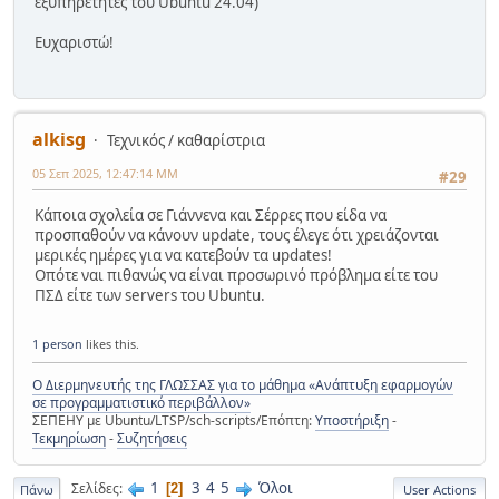
εξυπηρετητές του Ubuntu 24.04)
Ευχαριστώ!
alkisg
Τεχνικός / καθαρίστρια
05 Σεπ 2025, 12:47:14 ΜΜ
#29
Κάποια σχολεία σε Γιάννενα και Σέρρες που είδα να
προσπαθούν να κάνουν update, τους έλεγε ότι χρειάζονται
μερικές ημέρες για να κατεβούν τα updates!
Οπότε ναι πιθανώς να είναι προσωρινό πρόβλημα είτε του
ΠΣΔ είτε των servers του Ubuntu.
1 person
likes this.
Ο Διερμηνευτής της ΓΛΩΣΣΑΣ για το μάθημα «Ανάπτυξη εφαρμογών
σε προγραμματιστικό περιβάλλον»
ΣΕΠΕΗΥ με Ubuntu/LTSP/sch-scripts/Επόπτη:
Υποστήριξη
-
Τεκμηρίωση
-
Συζητήσεις
1
3
4
5
Όλοι
Σελίδες
2
Πάνω
User Actions