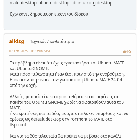
mate.desktop ubuntu.desktop ubuntu-xorg.desktop
Έχω κάνει δημοσίευση εικονικού δίσκου
alkisg
Τεχνικός / καθαρίστρια
02 Σεπ 2025, 01:33:08 ΜΜ
#19
Το πρόβλημα είναι ότι έχεις εγκαταστήσει και Ubuntu MATE
και Ubuntu GNOME.
Κατά πάσα πιθανότητα ήταν έτσι πριν από την αναβάθμιση.
Η σωστή λύση είναι επανεγκατάσταση Ubuntu MATE 24.04
από την αρχή.
Αλλιώς, μπορείς είτε να προσπαθήσεις να αφαιρέσεις τα
πακέτα του Ubuntu GNOME χωρίς να αφαιρεθούν αυτά του
MATE,
ή να κρατήσεις και τα δύο, με ό,τι επιπλοκές υπάρξουν, και να
ορίσεις ως default desktop environment το MATE στο
ltsp.conf.
Και για τα δύο τελευταία θα πρέπει να με βρεις στο κανάλι