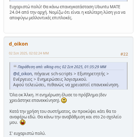
Ευχαριστώ πολύ! Θα κάνω επανεγκατάσταση Ubuntu MATE
24.04 από την αρχή. Νομίζω ότι είναι η καλύτερη λύση για να
αποφύγω μελλοντικές επιπλοκές.
d_oikon
02 Σεπ 2025, 02:02:24 ΜΜ
#22
Παράθεση από: alkisg στις 02 Σεπ 2025, 01:35:29 ΜΜ
@d_oikon
, πήγαινε sch-scripts > Εξυπηρετητής >
Ενέργειες > Ενημερώσεις λογισμικού.
Αφού τελειώσει, πιθανώς να χρειαστεί επανεκκίνηση.
Όλα οκ Άλκη. Η ενημέρωση έλυσε το πρόβλημα (δεν
χρειάστηκε επανεκκίνηση).
Κατά την χρήση του συστήματος, αν προκύψει κάτι θα το
αναφέρω εδώ. Θα κάνω την αναβάθμιση και στο 2ο σχολείο
μου.
Σ' ευχαριστώ πολύ.