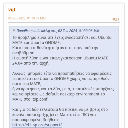
vgt
02 Σεπ 2025, 01:39:58 ΜΜ
#21
Παράθεση από: alkisg στις 02 Σεπ 2025, 01:33:08 ΜΜ
Το πρόβλημα είναι ότι έχεις εγκαταστήσει και Ubuntu
MATE και Ubuntu GNOME.
Κατά πάσα πιθανότητα ήταν έτσι πριν από την
αναβάθμιση.
Η σωστή λύση είναι επανεγκατάσταση Ubuntu MATE
24.04 από την αρχή.
Αλλιώς, μπορείς είτε να προσπαθήσεις να αφαιρέσεις
τα πακέτα του Ubuntu GNOME χωρίς να αφαιρεθούν
αυτά του MATE,
ή να κρατήσεις και τα δύο, με ό,τι επιπλοκές υπάρξουν,
και να ορίσεις ως default desktop environment το
MATE στο ltsp.conf.
Και για τα δύο τελευταία θα πρέπει να με βρεις στο
κανάλι υποστήριξης (είτε Matrix είτε IRC) για
απομακρυσμένη βοήθεια:
https://el.ltsp.org/support/