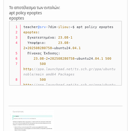
Το αποτέλεσμα των εντολών:
apt policy epoptes
epoptes
teacher
@srv
-7dim-
iliou
:~$ apt policy epoptes
epoptes
:
  Εγκατεστημένα: 
23.08
-
1
  Υποψήφιο:      
23.08
-
2
+
202508280758
~ubuntu24
.04
.1
  Πίνακας Έκδοσης:
23.08
-
2
+
202508280758
~ubuntu24
.04
.1
500
500
http
:
//ppa.launchpad.net/ts.sch.gr/ppa/ubuntu 
noble/main amd64 Packages
500
http
:
//ppa.launchpad.net/ts.sch.gr/ppa/ubuntu 
noble/main i386 Packages
 *** 
23.08
-
1
500
500
http
:
//gr.archive.ubuntu.com/ubuntu 
noble/universe amd64 Packages
500
http
:
//gr.archive.ubuntu.com/ubuntu 
noble/universe i386 Packages