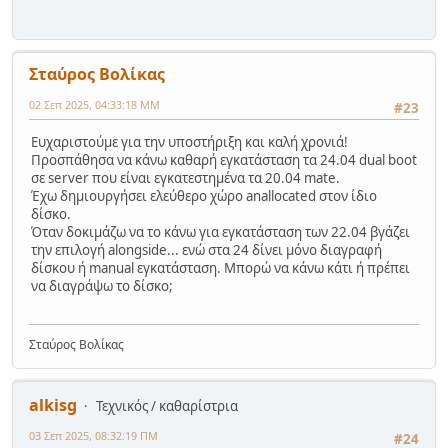
Σταύρος Βολίκας
02 Σεπ 2025, 04:33:18 ΜΜ
#23
Ευχαριστούμε για την υποστήριξη και καλή χρονιά!
Προσπάθησα να κάνω καθαρή εγκατάσταση τα 24.04 dual boot
σε server που είναι εγκατεστημένα τα 20.04 mate.
Έχω δημιουργήσει ελεύθερο χώρο anallocated στον ίδιο
δίσκο.
Όταν δοκιμάζω να το κάνω για εγκατάσταση των 22.04 βγάζει
την επιλογή alongside... ενώ στα 24 δίνει μόνο διαγραφή
δίσκου ή manual εγκατάσταση. Μπορώ να κάνω κάτι ή πρέπει
να διαγράψω το δίσκο;
Σταύρος Βολίκας
alkisg
Τεχνικός / καθαρίστρια
03 Σεπ 2025, 08:32:19 ΠΜ
#24