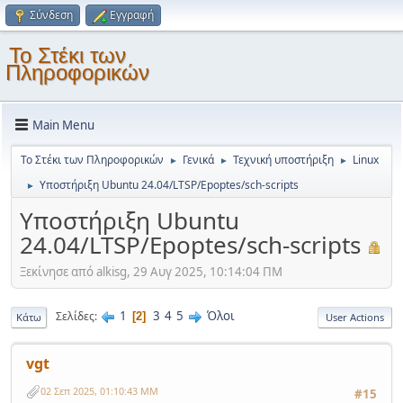
Σύνδεση
Εγγραφή
Το Στέκι των
Πληροφορικών
Main Menu
Το Στέκι των Πληροφορικών
Γενικά
Τεχνική υποστήριξη
Linux
►
►
►
Υποστήριξη Ubuntu 24.04/LTSP/Epoptes/sch-scripts
►
Υποστήριξη Ubuntu
24.04/LTSP/Epoptes/sch-scripts
Ξεκίνησε από alkisg, 29 Αυγ 2025, 10:14:04 ΠΜ
1
3
4
5
Όλοι
Σελίδες
2
Κάτω
User Actions
vgt
02 Σεπ 2025, 01:10:43 ΜΜ
#15