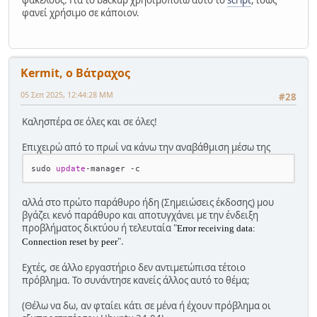
φανεί χρήσιμο σε κάποιον.
Kermit, ο Βάτραχος
05 Σεπ 2025, 12:44:28 ΜΜ
#28
Καλησπέρα σε όλες και σε όλες!
Επιχειρώ από το πρωί να κάνω την αναβάθμιση μέσω της
sudo 
update
-
manager 
-
αλλά στο πρώτο παράθυρο ήδη (Σημειώσεις έκδοσης) μου
βγάζει κενό παράθυρο και αποτυγχάνει με την ένδειξη
προβλήματος δικτύου ή τελευταία "
Error receiving data:
".
Connection reset by peer
Εχτές, σε άλλο εργαστήριο δεν αντιμετώπισα τέτοιο
πρόβλημα. Το συνάντησε κανείς άλλος αυτό το θέμα;
(Θέλω να δω, αν φταίει κάτι σε μένα ή έχουν πρόβλημα οι