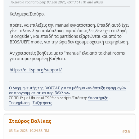
Τελευταία τροποποίηση
: 03 Σεπ 2025, 09:13:51 ΠΜ από alkisg
Καλημέρα Σταύρο,
πρέπει να επιλέξεις την manual εγκατάσταση. Επειδή αυτό έχει
γίνει πλέον λίγο πολύπλοκο, αφού όπως λες δεν έχει επιλογή
"alongside", και επειδή τα partitions εξαρτώνται και από το
BIOS/UEFI mode, για την ώρα δεν έχουμε σχετική τεκμηρίωση.
Αν χρειαστείς βοήθεια με το "manual" έλα από τα chat rooms
για απομακρυσμένη βοήθεια:
https://el.ltsp.org/support/
Ο Διερμηνευτής της ΓΛΩΣΣΑΣ για το μάθημα «Ανάπτυξη εφαρμογών
σε προγραμματιστικό περιβάλλον»
ΣΕΠΕΗΥ με Ubuntu/LTSP/sch-scripts/Επόπτη:
Υποστήριξη
-
Τεκμηρίωση
-
Συζητήσεις
Σταύρος Βολίκας
03 Σεπ 2025, 10:24:58 ΠΜ
#25