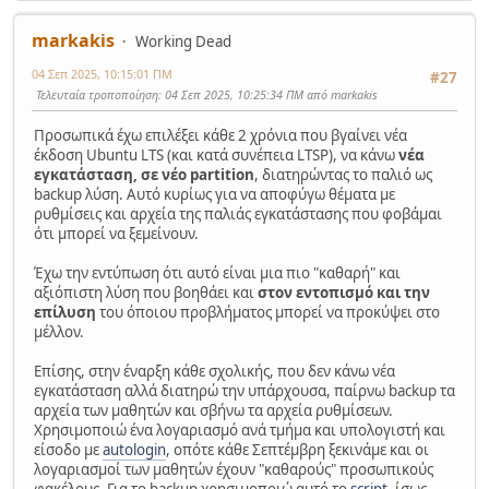
markakis
Working Dead
04 Σεπ 2025, 10:15:01 ΠΜ
#27
Τελευταία τροποποίηση
: 04 Σεπ 2025, 10:25:34 ΠΜ από markakis
Προσωπικά έχω επιλέξει κάθε 2 χρόνια που βγαίνει νέα
έκδοση Ubuntu LTS (και κατά συνέπεια LTSP), να κάνω
νέα
εγκατάσταση, σε νέο partition
, διατηρώντας το παλιό ως
backup λύση. Αυτό κυρίως για να αποφύγω θέματα με
ρυθμίσεις και αρχεία της παλιάς εγκατάστασης που φοβάμαι
ότι μπορεί να ξεμείνουν.
Έχω την εντύπωση ότι αυτό είναι μια πιο "καθαρή" και
αξιόπιστη λύση που βοηθάει και
στον εντοπισμό και την
επίλυση
του όποιου προβλήματος μπορεί να προκύψει στο
μέλλον.
Επίσης, στην έναρξη κάθε σχολικής, που δεν κάνω νέα
εγκατάσταση αλλά διατηρώ την υπάρχουσα, παίρνω backup τα
αρχεία των μαθητών και σβήνω τα αρχεία ρυθμίσεων.
Χρησιμοποιώ ένα λογαριασμό ανά τμήμα και υπολογιστή και
είσοδο με
autologin
, οπότε κάθε Σεπτέμβρη ξεκινάμε και οι
λογαριασμοί των μαθητών έχουν "καθαρούς" προσωπικούς
φακέλους. Για το backup χρησιμοποιώ αυτό το
script
, ίσως