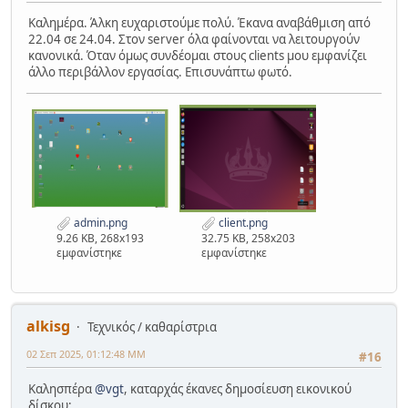
Καλημέρα. Άλκη ευχαριστούμε πολύ. Έκανα αναβάθμιση από
22.04 σε 24.04. Στον server όλα φαίνονται να λειτουργούν
κανονικά. Όταν όμως συνδέομαι στους clients μου εμφανίζει
άλλο περιβάλλον εργασίας. Επισυνάπτω φωτό.
admin.png
client.png
9.26 KB, 268x193
32.75 KB, 258x203
εμφανίστηκε
εμφανίστηκε
alkisg
Τεχνικός / καθαρίστρια
02 Σεπ 2025, 01:12:48 ΜΜ
#16
Καλησπέρα
@vgt
, καταρχάς έκανες δημοσίευση εικονικού
δίσκου;