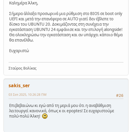
Καλημέρα Άλκη,
Σήμερα άλλαξα προσωρινά μια ρύθμιση στο BIOS σε boot only
UEFI και μετά την επανέφερα σε AUTO γιατί δεν έβλεπε το
δίσκο του UBUNTU 20. Δοκιμάζοντας στη συνέχεια την
εγκατάσταση UBUNTU 24 εμφάνισε και την επιλογή alongside!
Θα ολοκληρώσω την εγκατάσταση και αν υπάρχει κάποιο θέμα
θα επανέλθω.
Ευχαριστώ
Σταύρος Βολίκας
sakis_ser
03 Σεπ 2025, 10:26:28 ΠΜ
#26
Επιβεβαιώνω κι εγώ από τη μεριά μου ότι η αναβάθμιση
λειτουργεί κανονικά, όπως κ οι epoptes! Σε ευχαριστούμε
πολύ-πολύ Άλκη!