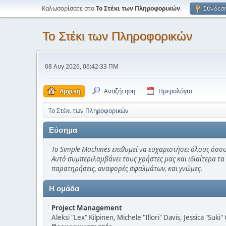
Καλωσορίσατε στο
Το Στέκι των Πληροφορικών
.
Σύνδεσ
Το Στέκι των Πληροφορικών
08 Αυγ 2026, 06:42:33 ΠΜ
Αρχική
Αναζήτηση
Ημερολόγιο
Το Στέκι των Πληροφορικών
Εύσημα
Το Simple Machines επιθυμεί να ευχαριστήσει όλους όσου
Αυτό συμπεριλαμβάνει τους χρήστες μας και ιδιαίτερα τα
παρατηρήσεις, αναφορές σφαλμάτων, και γνώμες.
Η ομάδα
Project Management
Aleksi "Lex" Kilpinen, Michele "Illori" Davis, Jessica "Suk