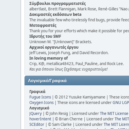
Σύμβουλοι προγραμματιστές
albertlast, Brett Flannigan, Mark Rose, René-Gilles "N
Δοκιμαστές εκδόσεων beta
The invaluable few who tirelessly find bugs, provide fee
Μεταφραστές
Thank you for your efforts which make it possible for pe
Ιδρυτής του SMF
Unknown W. "[Unknown]" Brackets.
Αρχικοί οργανωτές έργου
Jeff Lewis, Joseph Fung, and David Recordon.
In loving memory of
Crip, K@, metallica48423, Paul_Pauline, and Rock Lee.
Και για όποιον ίσως ξεχάσαμε: ευχαριστούμε!
Λογισμικό/Γραφικά
Γραφικά
Fugue Icons
| © 2012 Yusuke Kamiyamane | These icons 
Oxygen Icons
| These icons are licensed under
GNU LGP
Λογισμικό
JQuery
| © John Resig | Licensed under
The MIT License
hoverIntent
| © Brian Cherne | Licensed under
The MIT
SCEditor
| © Sam Clarke | Licensed under
The MIT Licen