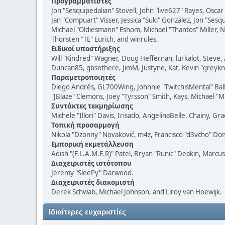
Προγραμματιστές
Jon "Sesquipedalian" Stovell, John "live627" Rayes, Osc
Jan "Compuart" Visser, Jessica "Suki" González, Jon "Se
Michael "Oldiesmann" Eshom, Michael "Thantos" Miller, N
Thorsten "TE" Eurich, and winrules.
Ειδικοί υποστήριξης
Will "Kindred" Wagner, Doug Heffernan, lurkalot, Steve, 
Duncan85, gbsothere, JimM, Justyne, Kat, Kevin "greykni
Παραμετροποιητές
Diego Andrés, GL700Wing, Johnnie "TwitchisMental" Bal
"JBlaze" Clemons, Joey "Tyrsson" Smith, Kays, Michael "M
Συντάκτες τεκμηρίωσης
Michele "Illori" Davis, Irisado, AngelinaBelle, Chainy,
Τοπική προσαρμογή
Nikola "Dzonny" Novaković, m4z, Francisco "d3vcho" D
Εμπορική εκμετάλλευση
Adish "(F.L.A.M.E.R)" Patel, Bryan "Runic" Deakin, Marc
Διαχειριστές ιστότοπου
Jeremy "SleePy" Darwood.
Διαχειριστές διακομιστή
Derek Schwab, Michael Johnson, and Liroy van Hoewijk.
Ιδιαίτερες ευχαριστίες