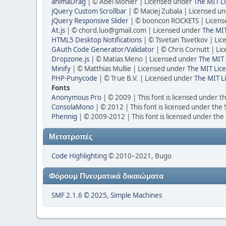
animaDrag
| © Abel Mohler | Licensed under
The MIT Li
jQuery Custom Scrollbar
| © Maciej Zubala | Licensed u
jQuery Responsive Slider
| © booncon ROCKETS | Licen
At.js
| © chord.luo@gmail.com | Licensed under
The MIT
HTML5 Desktop Notifications
| © Tsvetan Tsvetkov | Li
GAuth Code Generator/Validator
| © Chris Cornutt | L
Dropzone.js
| © Matias Meno | Licensed under
The MIT 
Minify
| © Matthias Mullie | Licensed under
The MIT Lice
PHP-Punycode
| © True B.V. | Licensed under
The MIT L
Fonts
Anonymous Pro
| © 2009 | This font is licensed under t
ConsolaMono
| © 2012 | This font is licensed under the
Phennig
| © 2009-2012 | This font is licensed under the
Μετατροπές
Code Highlighting
© 2010–2021, Bugo
Φόρουμ Πνευματικά δικαιώματα
SMF 2.1.6 © 2025
,
Simple Machines