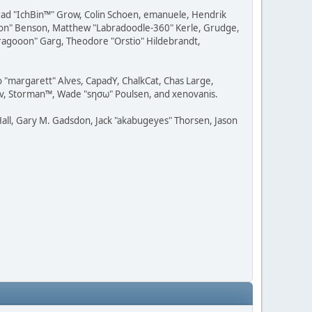
 Brad "IchBin™" Grow, Colin Schoen, emanuele, Hendrik
ession" Benson, Matthew "Labradoodle-360" Kerle, Grudge,
"Dragooon" Garg, Theodore "Orstio" Hildebrandt,
o "margarett" Alves, CapadY, ChalkCat, Chas Large,
dav, Storman™, Wade "sησω" Poulsen, and xenovanis.
all, Gary M. Gadsdon, Jack "akabugeyes" Thorsen, Jason