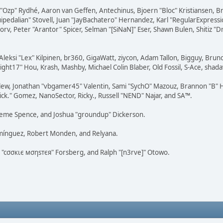
ar "Ozp" Rydhé, Aaron van Geffen, Antechinus, Bjoern "Bloc" Kristiansen,
squipedalian" Stovell, Juan "JayBachatero" Hernandez, Karl "RegularExpr
orv, Peter "Arantor" Spicer, Selman "[SiNaN]" Eser, Shawn Bulen, Shitiz 
Aleksi "Lex" Kilpinen, br360, GigaWatt, ziycon, Adam Tallon, Bigguy, Brun
ght17" Hou, Krash, Mashby, Michael Colin Blaber, Old Fossil, S-Ace, sha
lew, Jonathan "vbgamer45" Valentin, Sami "SychO" Mazouz, Brannon "B" H
ick." Gomez, NanoSector, Ricky., Russell "NEND" Najar, and SA™.
 Graeme Spence, and Joshua "groundup" Dickerson.
omínguez, Robert Monden, and Relyana.
us "cσσкιє мσηѕтєя" Forsberg, and Ralph "[n3rve]" Otowo.