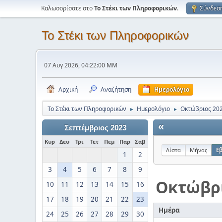
Καλωσορίσατε στο
Το Στέκι των Πληροφορικών
.
Σύνδεσ
Το Στέκι των Πληροφορικών
07 Αυγ 2026, 04:22:00 ΜΜ
Αρχική
Αναζήτηση
Ημερολόγιο
Το Στέκι των Πληροφορικών
Ημερολόγιο
Οκτώβριος 20
►
►
«
Σεπτέμβριος 2023
Κυρ
Δευ
Τρι
Τετ
Πεμ
Παρ
Σαβ
Λίστα
Μήνας
Ε
1
2
3
4
5
6
7
8
9
Οκτώβρ
10
11
12
13
14
15
16
17
18
19
20
21
22
23
Ημέρα
24
25
26
27
28
29
30