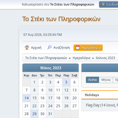
Καλωσορίσατε στο
Το Στέκι των Πληροφορικών
.
Σύνδεσ
Το Στέκι των Πληροφορικών
07 Αυγ 2026, 03:29:34 ΠΜ
Αρχική
Αναζήτηση
Ημερολόγιο
Το Στέκι των Πληροφορικών
Ημερολόγιο
Ιούνιος 2023
►
►
Μάιος 2023
Κυρ
Δευ
Τρι
Τετ
Πεμ
Παρ
Σαβ
Λίστα
Μήνας
Ε
1
2
3
4
5
6
7
8
9
10
11
12
13
Holidays
14
15
16
17
18
19
20
Flag Day (14 Ιουν), 
21
22
23
24
25
26
27
28
29
30
31