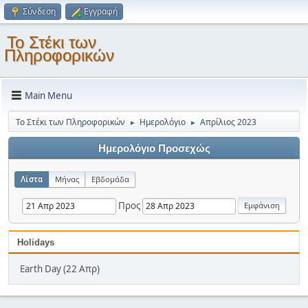
Σύνδεση
Εγγραφή
Το Στέκι των
Πληροφορικών
Main Menu
Το Στέκι των Πληροφορικών
Ημερολόγιο
Απρίλιος 2023
►
►
Ημερολόγιο Προσεχώς
Λίστα
Μήνας
Εβδομάδα
Προς
Holidays
Earth Day (22 Απρ)