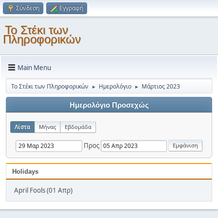
Σύνδεση
Εγγραφή
Το Στέκι των
Πληροφορικών
Main Menu
Το Στέκι των Πληροφορικών
Ημερολόγιο
Μάρτιος 2023
►
►
Ημερολόγιο Προσεχώς
Λίστα
Μήνας
Εβδομάδα
Προς
Holidays
April Fools (01 Απρ)