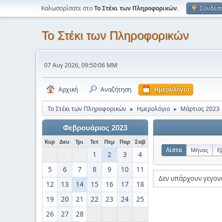
Καλωσορίσατε στο
Το Στέκι των Πληροφορικών
.
Σύνδεσ
Το Στέκι των Πληροφορικών
07 Αυγ 2026, 09:50:06 ΜΜ
Αρχική
Αναζήτηση
Ημερολόγιο
Το Στέκι των Πληροφορικών
Ημερολόγιο
Μάρτιος 2023
►
►
Φεβρουάριος 2023
Κυρ
Δευ
Τρι
Τετ
Πεμ
Παρ
Σαβ
Λίστα
Μήνας
Ε
1
2
3
4
5
6
7
8
9
10
11
Δεν υπάρχουν γεγον
12
13
14
15
16
17
18
19
20
21
22
23
24
25
26
27
28