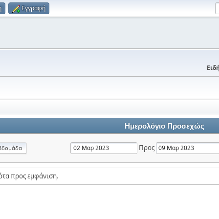
η
Εγγραφή
Ειδή
Ημερολόγιο Προσεχώς
Προς
βδομάδα
ότα προς εμφάνιση.