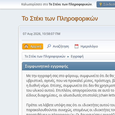
Καλωσορίσατε στο
Το Στέκι των Πληροφορικών
.
Σύνδεσ
Το Στέκι των Πληροφορικών
07 Αυγ 2026, 10:58:07 ΠΜ
Αρχική
Αναζήτηση
Ημερολόγιο
Το Στέκι των Πληροφορικών
Εγγραφή
►
Συμφωνητικό εγγραφής
Με την εγγραφή σας στο φόρουμ, συμφωνείτε ότι δε θα 
υβριστικό, αγενές, που να προκαλεί μίσος, πρόστυχο, β
η διεθνή νόμο. Επίσης, συμφωνείτε ότι δεν θα χρησιμο
του υλικού αυτού. Επιπλέον, απαγορεύονται σε αυτό τ
είδους διαφημίσεις, οι αλυσιδωτές επιστολές (chain let
Πρέπει να λάβετε υπόψη σας ότι οι ιδιοκτήτες αυτού τ
παρακολουθούνται συνεχώς, επομένως οι ιδιοκτήτες του
παρατιθέμενων πληροφοριών. Οι δημοσιεύσεις εκφράζου