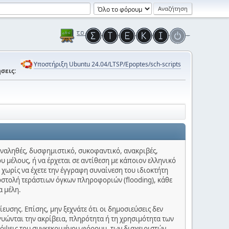
Υποστήριξη Ubuntu 24.04/LTSP/Epoptes/sch-scripts
σεις:
 αναληθές, δυσφημιστικό, συκοφαντικό, ανακριβές,
υ μέλους, ή να έρχεται σε αντίθεση με κάποιον ελληνικό
 χωρίς να έχετε την έγγραφη συναίνεση του ιδιοκτήτη
οστολή τεράστιων όγκων πληροφοριών (flooding), κάθε
α μέλη.
υσης. Επίσης, μην ξεχνάτε ότι οι δημοσιεύσεις δεν
γυώνται την ακρίβεια, πληρότητα ή τη χρησιμότητα των
πόψεις του συγκεκριμένου φόρουμ, των διαχειριστών