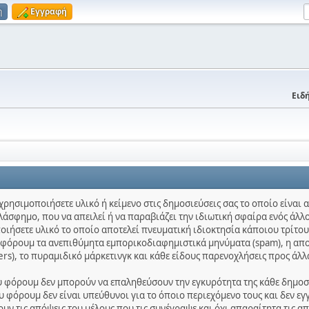
η
Εγγραφή
Ειδή
χρησιμοποιήσετε υλικό ή κείμενο στις δημοσιεύσεις σας το οποίο είναι
λάσφημο, που να απειλεί ή να παραβιάζει την ιδιωτική σφαίρα ενός άλλο
ποιήσετε υλικό το οποίο αποτελεί πνευματική ιδιοκτησία κάποιου τρίτου
ο φόρουμ τα ανεπιθύμητα εμπορικοδιαφημιστικά μηνύματα (spam), η απ
ters), το πυραμιδικό μάρκετινγκ και κάθε είδους παρενοχλήσεις προς άλλ
ου φόρουμ δεν μπορούν να επαληθεύσουν την εγκυρότητα της κάθε δημοσίε
 φόρουμ δεν είναι υπεύθυνοι για το όποιο περιεχόμενο τους και δεν εγ
ν τις απόψεις του μέλους που τις συνέγραψε και όχι απαραίτητα τις α