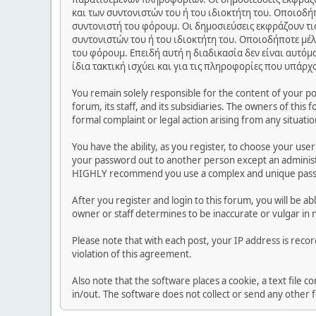
και των συντονιστών του ή του ιδιοκτήτη του. Οποιοδή
συντονιστή του φόρουμ. Οι δημοσιεύσεις εκφράζουν τις
συντονιστών του ή του ιδιοκτήτη του. Οποιοδήποτε μέλ
του φόρουμ. Επειδή αυτή η διαδικασία δεν είναι αυτόμ
ίδια τακτική ισχύει και για τις πληροφορίες που υπάρχ
You remain solely responsible for the content of your p
forum, its staff, and its subsidiaries. The owners of this 
formal complaint or legal action arising from any situati
You have the ability, as you register, to choose your us
your password out to another person except an administr
HIGHLY recommend you use a complex and unique passwo
After you register and login to this forum, you will be ab
owner or staff determines to be inaccurate or vulgar in 
Please note that with each post, your IP address is reco
violation of this agreement.
Also note that the software places a cookie, a text file
in/out. The software does not collect or send any other