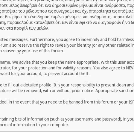
ποτε μέλος θεωρήσει ότι ένα δημοσιευμένο μήνυμα είναι ανάρμοστο, παρ
 απόψεις του μέλους που τις συνέγραψε και όχι απαραίτητα τις απόψεις
ος θεωρήσει ότι ένα δημοσιευμένο μήνυμα είναι ανάρμοστο, παρακαλείτ
ατη, παρακαλούμε καταλάβετε ότι δεν είναι εφικτό να διαγραφούν ή να 
ουν στα προφίλ των μελών.
osted messages. Furthermore, you agree to indemnify and hold harmless t
forum also reserve the right to reveal your identity (or any other related i
on caused by your use of this forum.
ername. We advise that you keep the name appropriate. With this user acc
ator, for your protection and for validity reasons. You also agree to NE
rd for your account, to prevent account theft.
le to fill out a detailed profile. It is your responsibility to present clean
nature will be removed, with or without prior notice. Appropriate sanctio
rded, in the event that you need to be banned from this forum or your ISP 
 containing bits of information (such as your username and password), in y
 form of information to your computer.