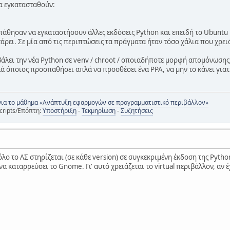
α εγκατασταθούν:
θησαν να εγκαταστήσουν άλλες εκδόσεις Python και επειδή το Ubuntu β
τάρει. Σε μία από τις περιπτώσεις τα πράγματα ήταν τόσο χάλια που χρε
άλει την νέα Python σε venv / chroot / οποιαδήποτε μορφή απομόνωσης, τ
 όποιος προσπαθήσει απλά να προσθέσει ένα PPA, να μην το κάνει γιατί 
για το μάθημα «Ανάπτυξη εφαρμογών σε προγραμματιστικό περιβάλλον»
cripts/Επόπτη:
Υποστήριξη
-
Τεκμηρίωση
-
Συζητήσεις
 όλο το ΛΣ στηρίζεται (σε κάθε version) σε συγκεκριμένη έκδοση της Pyth
να καταρρεύσει το Gnome. Γι' αυτό χρειάζεται το virtual περιβάλλον, αν έ