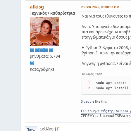
alkisg
23 Σεπ 2025, 08:00:33 ΠΜ
Τεχνικός / καθαρίστρια
Ναι για τους ιθύνοντες το 
Αν το Υπουργείο δεν μπορε
πια και άρα ενέχουν προβλή
επαγγελματικά για όσους μ
Η Python 3 βγήκε το 2008, 
Python 3, πριν την κατάργη
μηνύματα: 6,784
Anyway η python2.7 είναι έ
Καταγράφηκε
Κώδικας: Bash
sudo apt update
sudo apt install 
3 people
like this.
Ο Διερμηνευτής της ΓΛΩΣΣΑΣ 
ΣΕΠΕΗΥ με Ubuntu/LTSP/sch-s
Σελίδες
1
Πάνω