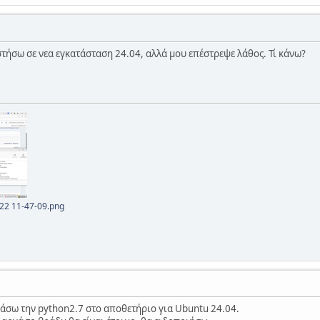
ήσω σε νεα εγκατάσταση 24.04, αλλά μου επέστρεψε λάθος. Τί κάνω?
22 11-47-09.png
βάσω την python2.7 στο αποθετήριο για Ubuntu 24.04.