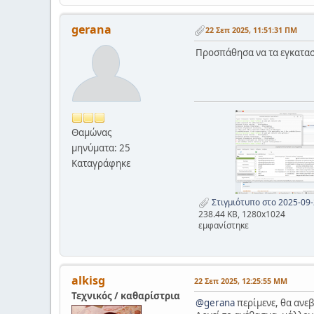
gerana
22 Σεπ 2025, 11:51:31 ΠΜ
Προσπάθησα να τα εγκαταστ
Θαμώνας
μηνύματα: 25
Καταγράφηκε
Στιγμιότυπο στο 2025-09-
238.44 KB, 1280x1024
εμφανίστηκε
alkisg
22 Σεπ 2025, 12:25:55 ΜΜ
Τεχνικός / καθαρίστρια
@gerana
περίμενε, θα ανε