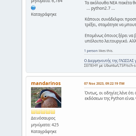
μηνύματα: 6,784
Τα ακόλουθα ΝΕΑ πακέτα θ
... python2.7 ...
Καταγράφηκε
Κάποιοι συνάδελφοι προσπά
τρέξει, σταμάτησε να μπου
Επομένως όποιος ξέρει να β
υπόλοιπο λειτουργικό. Αλλά
1 person
likes this.
Ο Διερμηνευτής της ΓΛΩΣΣΑΣ 
ΣΕΠΕΗΥ με Ubuntu/LTSP/sch-s
mandarinos
07 Νοε 2023, 09:22:19 ΠΜ
Όντως, οι οδηγίες λένε ότι
εκδόσεων της Python είναι 
Δεινόσαυρος
μηνύματα: 425
Καταγράφηκε