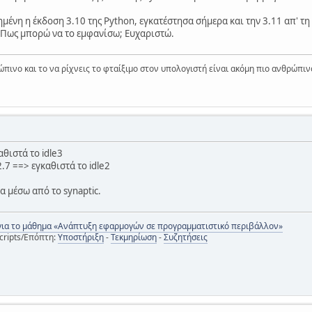
ημένη η έκδοση 3.10 της Python, εγκατέστησα σήμερα και την 3.11 απ' τη 
 Πως μπορώ να το εμφανίσω; Ευχαριστώ.
ώπινο και το να ρίχνεις το φταίξιμο στον υπολογιστή είναι ακόμη πιο ανθρώπιν
καθιστά το idle3
n2.7 ==> εγκαθιστά το idle2
τα μέσω από το synaptic.
για το μάθημα «Ανάπτυξη εφαρμογών σε προγραμματιστικό περιβάλλον»
cripts/Επόπτη:
Υποστήριξη
-
Τεκμηρίωση
-
Συζητήσεις