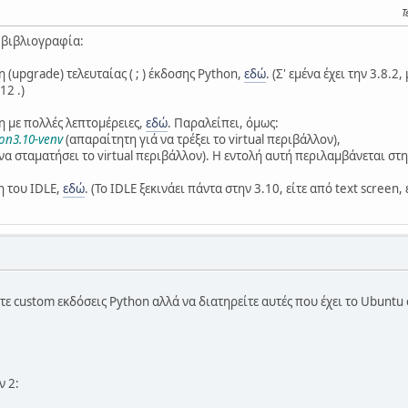
Τ
 βιβλιογραφία:
 (upgrade) τελευταίας ( ; ) έκδοσης Python,
εδώ
. (Σ' εμένα έχει την 3.8.2
12 .)
η με πολλές λεπτομέρειες,
εδώ
. Παραλείπει, όμως:
hon3.10-venv
(απαραίτητη γιά να τρέξει το virtual περιβάλλον),
 να σταματήσει το virtual περιβάλλον). Η εντολή αυτή περιλαμβάνεται σ
η του IDLE,
εδώ
. (Το IDLE ξεκινάει πάντα στην 3.10, είτε από text screen
ε custom εκδόσεις Python αλλά να διατηρείτε αυτές που έχει το Ubuntu σα
ν 2: