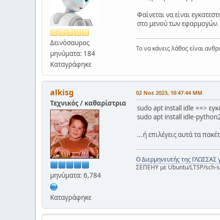
Φαίνεται να είναι εγκατεστ
στο μενού των εφαρμογών.
Δεινόσαυρος
Το να κάνεις λάθος είναι ανθρ
μηνύματα: 184
Καταγράφηκε
alkisg
02 Νοε 2023, 10:47:44 ΜΜ
Τεχνικός / καθαρίστρια
sudo apt install idle ==> εγ
sudo apt install idle-pytho
...ή επιλέγεις αυτά τα πακέ
Ο Διερμηνευτής της ΓΛΩΣΣΑΣ 
ΣΕΠΕΗΥ με Ubuntu/LTSP/sch-s
μηνύματα: 6,784
Καταγράφηκε