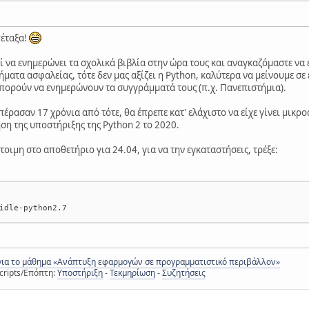
πέταξα!
ί να ενημερώνει τα σχολικά βιβλία στην ώρα τους και αναγκαζόμαστε να
ματα ασφαλείας, τότε δεν μας αξίζει η Python, καλύτερα να μείνουμε σε
πορούν να ενημερώνουν τα συγγράμματά τους (π.χ. Πανεπιστήμια).
πέρασαν 17 χρόνια από τότε, θα έπρεπε κατ' ελάχιστο να είχε γίνει μικ
ση της υποστήριξης της Python 2 το 2020.
τοιμη στο αποθετήριο για 24.04, για να την εγκαταστήσεις, τρέξε:
idle-python2.7
για το μάθημα «Ανάπτυξη εφαρμογών σε προγραμματιστικό περιβάλλον»
cripts/Επόπτη:
Υποστήριξη
-
Τεκμηρίωση
-
Συζητήσεις