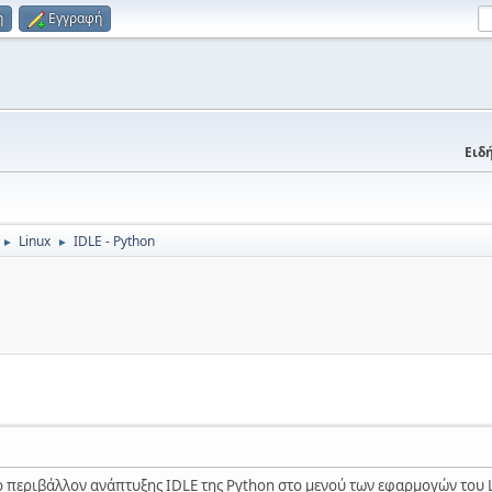
η
Εγγραφή
Ειδή
Linux
IDLE - Python
►
►
 περιβάλλον ανάπτυξης IDLE της Python στο μενού των εφαρμογών του 