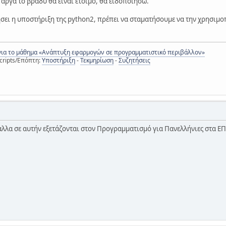
 αργά το βράδυ θα είναι έτοιμο, θα ειδοποιήσω.
ήσει η υποστήριξη της python2, πρέπει να σταματήσουμε να την χρησιμο
για το μάθημα «Ανάπτυξη εφαρμογών σε προγραμματιστικό περιβάλλον»
cripts/Επόπτη:
Υποστήριξη
-
Τεκμηρίωση
-
Συζητήσεις
λλα σε αυτήν εξετάζονται στον Προγραμματισμό για Πανελλήνιες στα Ε