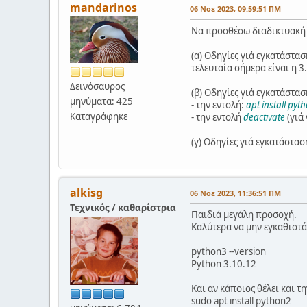
mandarinos
06 Νοε 2023, 09:59:51 ΠΜ
Να προσθέσω διαδικτυακή
(α) Οδηγίες γιά εγκατάσταση
τελευταία σήμερα είναι η 3.
Δεινόσαυρος
(β) Οδηγίες γιά εγκατάστασ
μηνύματα: 425
- την εντολή:
apt install pyt
Καταγράφηκε
- την εντολή
deactivate
(γιά
(γ) Οδηγίες γιά εγκατάστασ
alkisg
06 Νοε 2023, 11:36:51 ΠΜ
Τεχνικός / καθαρίστρια
Παιδιά μεγάλη προσοχή.
Καλύτερα να μην εγκαθιστάτ
python3 --version
Python 3.10.12
Και αν κάποιος θέλει και τη
sudo apt install python2