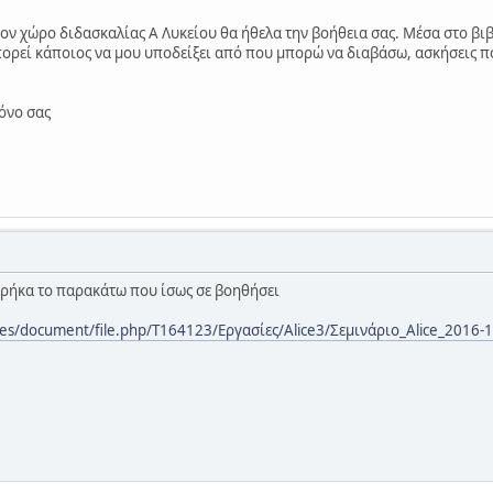
ον χώρο διδασκαλίας Α Λυκείου θα ήθελα την βοήθεια σας. Μέσα στο βιβλ
ρεί κάποιος να μου υποδείξει από που μπορώ να διαβάσω, ασκήσεις πο
όνο σας
βρήκα το παρακάτω που ίσως σε βοηθήσει
ules/document/file.php/T164123/Εργασίες/Alice3/Σεμινάριο_Alice_2016-