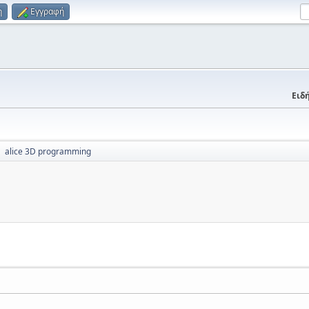
η
Εγγραφή
Ειδή
alice 3D programming
►