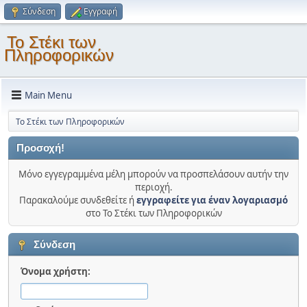
Σύνδεση
Εγγραφή
Το Στέκι των
Πληροφορικών
Main Menu
Το Στέκι των Πληροφορικών
Προσοχή!
Μόνο εγγεγραμμένα μέλη μπορούν να προσπελάσουν αυτήν την
περιοχή.
Παρακαλούμε συνδεθείτε ή
εγγραφείτε για έναν λογαριασμό
στο Το Στέκι των Πληροφορικών
Σύνδεση
Όνομα χρήστη: