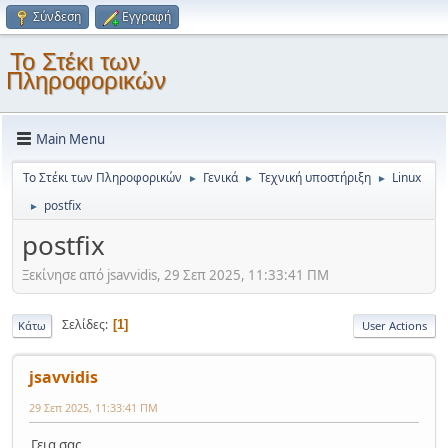
Σύνδεση
Εγγραφή
Το Στέκι των
Πληροφορικών
Main Menu
Το Στέκι των Πληροφορικών
Γενικά
Τεχνική υποστήριξη
Linux
►
►
►
postfix
►
postfix
Ξεκίνησε από jsavvidis, 29 Σεπ 2025, 11:33:41 ΠΜ
Σελίδες
1
Κάτω
User Actions
jsavvidis
29 Σεπ 2025, 11:33:41 ΠΜ
Γεια σας,