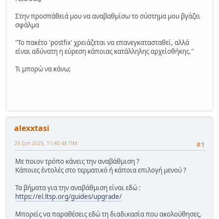
Στην προσπάθειά μου να αναβαθμίσω το σύστημα μου βγάζει
σφάλμα
"Το πακέτο 'postfix' χρειάζεται να επανεγκατασταθεί, αλλά
είναι αδύνατη η εύρεση κάποιας κατάλληλης αρχείοθήκης."
Τι μπορώ να κάνω;
alexxtasi
29 Σεπ 2025, 11:40:48 ΠΜ
#1
Με ποιον τρόπο κάνεις την αναβάθμιση ?
Κάποιες έντολές στο τερματικό ή κάποια επιλογή μενού ?
Τα βήματα για την αναβάθμιση είναι εδώ :
https://el.ltsp.org/guides/upgrade/
Μπορείς να παραθέσεις εδώ τη διαδικασία που ακολούθησες,