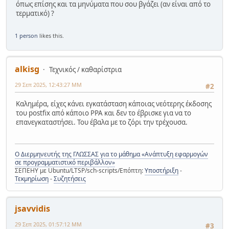
όπως επίσης και τα μηνύματα που σου βγάζει (αν είναι από το
τερματικό) ?
1 person
likes this.
alkisg
Τεχνικός / καθαρίστρια
29 Σεπ 2025, 12:43:27 ΜΜ
#2
Καλημέρα, είχες κάνει εγκατάσταση κάποιας νεότερης έκδοσης
του postfix από κάποιο PPA και δεν το έβρισκε για να το
επανεγκαταστήσει. Του έβαλα με το ζόρι την τρέχουσα.
Ο Διερμηνευτής της ΓΛΩΣΣΑΣ για το μάθημα «Ανάπτυξη εφαρμογών
σε προγραμματιστικό περιβάλλον»
ΣΕΠΕΗΥ με Ubuntu/LTSP/sch-scripts/Επόπτη:
Υποστήριξη
-
Τεκμηρίωση
-
Συζητήσεις
jsavvidis
29 Σεπ 2025, 01:57:12 ΜΜ
#3