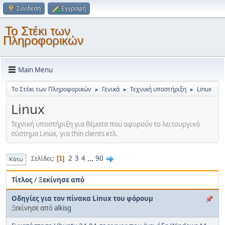
Σύνδεση
Εγγραφή
Το Στέκι των
Πληροφορικών
Main Menu
Το Στέκι των Πληροφορικών
Γενικά
Τεχνική υποστήριξη
Linux
►
►
►
Linux
Τεχνική υποστήριξη για θέματα που αφορούν το λειτουργικό
σύστημα Linux, για thin clients κτλ.
2
3
4
...
90
Σελίδες
1
Κάτω
Τίτλος
/
Ξεκίνησε από
Οδηγίες για τον πίνακα Linux του φόρουμ
Ξεκίνησε από
alkisg