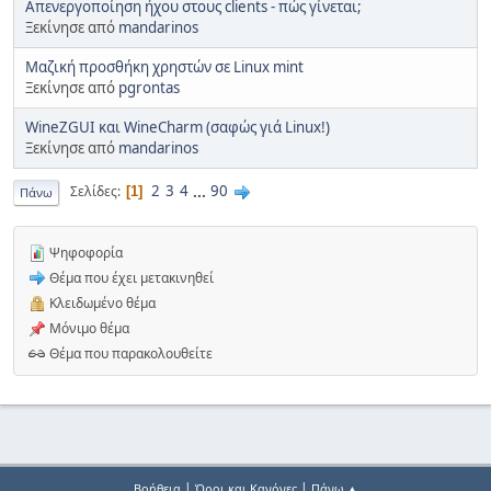
Απενεργοποίηση ήχου στους clients - πώς γίνεται;
Ξεκίνησε από
mandarinos
Μαζική προσθήκη χρηστών σε Linux mint
Ξεκίνησε από
pgrontas
WineZGUI και WineCharm (σαφώς γιά Linux!)
Ξεκίνησε από
mandarinos
2
3
4
...
90
Σελίδες
1
Πάνω
Ψηφοφορία
Θέμα που έχει μετακινηθεί
Κλειδωμένο θέμα
Μόνιμο θέμα
Θέμα που παρακολουθείτε
|
|
Βοήθεια
Όροι και Κανόνες
Πάνω ▲