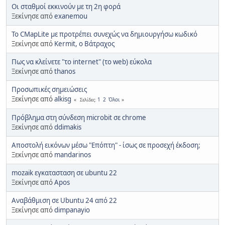
Οι σταθμοί εκκινούν με τη 2η φορά
Ξεκίνησε από
exanemou
To CMapLite με προτρέπει συνεχώς να δημιουργήσω κωδικό
Ξεκίνησε από
Kermit, ο Βάτραχος
Πως να κλείνετε "το internet" (το web) εύκολα
Ξεκίνησε από
thanos
Προσωπικές σημειώσεις
Ξεκίνησε από
alkisg
1
2
Όλοι
Σελίδες
Πρόβλημα στη σύνδεση microbit σε chrome
Ξεκίνησε από
ddimakis
Αποστολή εικόνων μέσω "Επόπτη" - ίσως σε προσεχή έκδοση;
Ξεκίνησε από
mandarinos
mozaik εγκατασταση σε ubuntu 22
Ξεκίνησε από
Apos
Αναβάθμιση σε Ubuntu 24 από 22
Ξεκίνησε από
dimpanayio