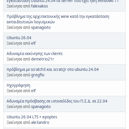
Εγκατάσταση Ubuntu 24.04 σε server που έχει ήδη Windows 11
Ξεκίνησε από
falexakos
Πρόβλημα της αρχιτεκτονικής wine κατά την εγκατάσταση
εκπαιδευτικών λογισμικών
Ξεκίνησε από
spanagioto
Ubuntu 26.04
Ξεκίνησε από
elf
Αδυναμία εκκίνησης των clients
Ξεκίνησε από
demetrio21r
πρόβλημα με scratch3 και scratcJr στο ubuntu 24.04
Ξεκίνησε από
gregflo
Ηχογράφηση
Ξεκίνησε από
elf
Αδυναμία πρόσβασης σε ιστοσελίδες του Π.Σ.Δ. σε 22.04
Ξεκίνησε από
spanagioto
Ubuntu 26.04 LTS + epoptes
Ξεκίνησε από
ale3andro