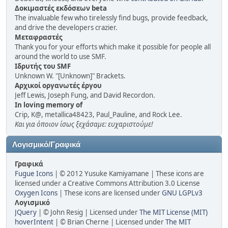
Δοκιμαστές εκδόσεων beta
The invaluable few who tirelessly find bugs, provide feedback,
and drive the developers crazier.
Μεταφραστές
Thank you for your efforts which make it possible for people all
around the world to use SMF.
Ιδρυτής του SMF
Unknown W. "[Unknown]" Brackets.
Αρχικοί οργανωτές έργου
Jeff Lewis, Joseph Fung, and David Recordon.
In loving memory of
Crip, K@, metallica48423, Paul_Pauline, and Rock Lee.
Και για όποιον ίσως ξεχάσαμε: ευχαριστούμε!
Λογισμικό/Γραφικά
Γραφικά
Fugue Icons
| © 2012 Yusuke Kamiyamane | These icons are
licensed under a Creative Commons Attribution 3.0 License
Oxygen Icons
| These icons are licensed under
GNU LGPLv3
Λογισμικό
JQuery
| © John Resig | Licensed under
The MIT License (MIT)
hoverIntent
| © Brian Cherne | Licensed under
The MIT