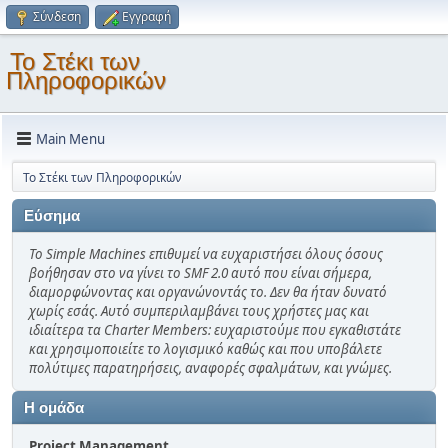
Σύνδεση
Εγγραφή
Το Στέκι των
Πληροφορικών
Main Menu
Το Στέκι των Πληροφορικών
Εύσημα
Το Simple Machines επιθυμεί να ευχαριστήσει όλους όσους
βοήθησαν στο να γίνει το SMF 2.0 αυτό που είναι σήμερα,
διαμορφώνοντας και οργανώνοντάς το. Δεν θα ήταν δυνατό
χωρίς εσάς. Αυτό συμπεριλαμβάνει τους χρήστες μας και
ιδιαίτερα τα Charter Members: ευχαριστούμε που εγκαθιστάτε
και χρησιμοποιείτε το λογισμικό καθώς και που υποβάλετε
πολύτιμες παρατηρήσεις, αναφορές σφαλμάτων, και γνώμες.
Η ομάδα
Project Management