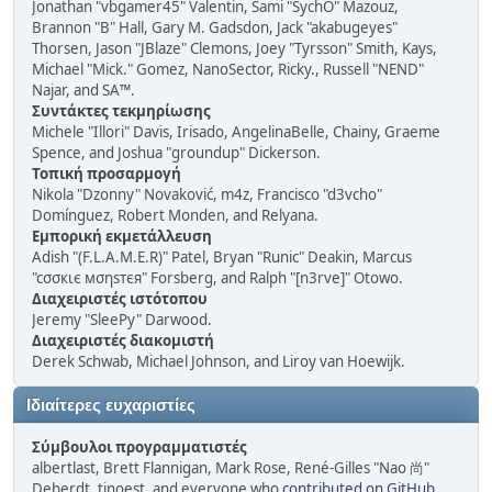
Jonathan "vbgamer45" Valentin, Sami "SychO" Mazouz,
Brannon "B" Hall, Gary M. Gadsdon, Jack "akabugeyes"
Thorsen, Jason "JBlaze" Clemons, Joey "Tyrsson" Smith, Kays,
Michael "Mick." Gomez, NanoSector, Ricky., Russell "NEND"
Najar, and SA™.
Συντάκτες τεκμηρίωσης
Michele "Illori" Davis, Irisado, AngelinaBelle, Chainy, Graeme
Spence, and Joshua "groundup" Dickerson.
Τοπική προσαρμογή
Nikola "Dzonny" Novaković, m4z, Francisco "d3vcho"
Domínguez, Robert Monden, and Relyana.
Εμπορική εκμετάλλευση
Adish "(F.L.A.M.E.R)" Patel, Bryan "Runic" Deakin, Marcus
"cσσкιє мσηѕтєя" Forsberg, and Ralph "[n3rve]" Otowo.
Διαχειριστές ιστότοπου
Jeremy "SleePy" Darwood.
Διαχειριστές διακομιστή
Derek Schwab, Michael Johnson, and Liroy van Hoewijk.
Ιδιαίτερες ευχαριστίες
Σύμβουλοι προγραμματιστές
albertlast, Brett Flannigan, Mark Rose, René-Gilles "Nao 尚"
Deberdt, tinoest, and everyone who
contributed on GitHub
.