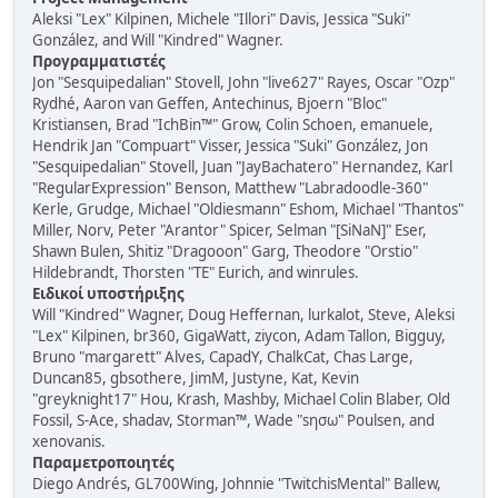
Aleksi "Lex" Kilpinen, Michele "Illori" Davis, Jessica "Suki"
González, and Will "Kindred" Wagner.
Προγραμματιστές
Jon "Sesquipedalian" Stovell, John "live627" Rayes, Oscar "Ozp"
Rydhé, Aaron van Geffen, Antechinus, Bjoern "Bloc"
Kristiansen, Brad "IchBin™" Grow, Colin Schoen, emanuele,
Hendrik Jan "Compuart" Visser, Jessica "Suki" González, Jon
"Sesquipedalian" Stovell, Juan "JayBachatero" Hernandez, Karl
"RegularExpression" Benson, Matthew "Labradoodle-360"
Kerle, Grudge, Michael "Oldiesmann" Eshom, Michael "Thantos"
Miller, Norv, Peter "Arantor" Spicer, Selman "[SiNaN]" Eser,
Shawn Bulen, Shitiz "Dragooon" Garg, Theodore "Orstio"
Hildebrandt, Thorsten "TE" Eurich, and winrules.
Ειδικοί υποστήριξης
Will "Kindred" Wagner, Doug Heffernan, lurkalot, Steve, Aleksi
"Lex" Kilpinen, br360, GigaWatt, ziycon, Adam Tallon, Bigguy,
Bruno "margarett" Alves, CapadY, ChalkCat, Chas Large,
Duncan85, gbsothere, JimM, Justyne, Kat, Kevin
"greyknight17" Hou, Krash, Mashby, Michael Colin Blaber, Old
Fossil, S-Ace, shadav, Storman™, Wade "sησω" Poulsen, and
xenovanis.
Παραμετροποιητές
Diego Andrés, GL700Wing, Johnnie "TwitchisMental" Ballew,