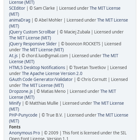
License (MIT)
SCEditor
| © Sam Clarke | Licensed under
The MIT License
(MIT)
animaDrag
| © Abel Mohler | Licensed under
The MIT License
(MIT)
jQuery Custom Scrollbar
| © Maciej Zubala | Licensed under
The MIT License (MIT)
jQuery Responsive Slider
| © booncon ROCKETS | Licensed
under
The MIT License (MIT)
At.js
| © chord.luo@gmail.com | Licensed under
The MIT
License (MIT)
HTML5 Desktop Notifications
| © Tsvetan Tsvetkov | Licensed
under
The Apache License Version 2.0
GAuth Code Generator/Validator
| © Chris Cornutt | Licensed
under
The MIT License (MIT)
Dropzone.js
| © Matias Meno | Licensed under
The MIT
License (MIT)
Minify
| © Matthias Mullie | Licensed under
The MIT License
(MIT)
PHP-Punycode
| © True B.V. | Licensed under
The MIT License
(MIT)
Fonts
Anonymous Pro
| © 2009 | This font is licensed under the SIL
Open Font License, Version 1.1