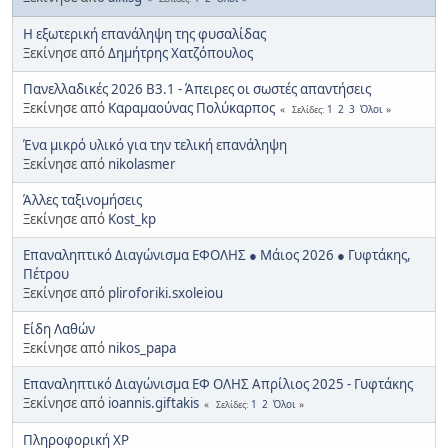
Η εξωτερική επανάληψη της φυσαλίδας
Ξεκίνησε από
Δημήτρης Χατζόπουλος
Πανελλαδικές 2026 Β3.1 - Άπειρες οι σωστές απαντήσεις
Ξεκίνησε από
Καραμαούνας Πολύκαρπος
1
2
3
Όλοι
Σελίδες
Ένα μικρό υλικό για την τελική επανάληψη
Ξεκίνησε από
nikolasmer
Άλλες ταξινομήσεις
Ξεκίνησε από
Kost_kp
Επαναληπτικό Διαγώνισμα ΕΦΟΛΗΣ ● Μάιος 2026 ● Γυφτάκης,
Πέτρου
Ξεκίνησε από
pliroforiki.sxoleiou
Είδη Λαθών
Ξεκίνησε από
nikos_papa
Επαναληπτικό Διαγώνισμα ΕΦ ΟΛΗΣ Απρίλιος 2025 - Γυφτάκης
Ξεκίνησε από
ioannis.giftakis
1
2
Όλοι
Σελίδες
Πληροφορική XP