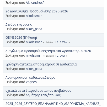
Ξεκίνησε από
AlexandrosP
2ο Διαγώνισμα Προσομοίωσης 2025-2026
Ξεκίνησε από
nikolasmer
Δένδρα έκφρασης
Ξεκίνησε από
nikos_papa
ΟΕΦΕ 2026 (Β' Φάση)
Ξεκίνησε από
nikolasmer
1
2
3
Όλοι
Σελίδες
Διαγώνισμα Προσομοίωσης Ψηφιακό Φροντιστήριο 2026
Ξεκίνησε από
nikolasmer
1
2
Όλοι
Σελίδες
Ερώτηση σχετικά με παραμέτρους σε Διαδικασία
Ξεκίνησε από
nikos_papa
Αναπαράσταση κώδικα σε Δένδρο
Ξεκίνησε από
Vagnes
σχετικά με τα διαγωνίσματα που ανεβαίνουν
Ξεκίνησε από
Δημήτρης Χατζόπουλος
2025_2026_ΔΕΥΤΕΡΟ_ΕΠΑΝΑΛΗΠΤΙΚΟ_ΔΙΑΓΩΝΙΣΜΑ_ΚΑΛΥΒΑΣ_