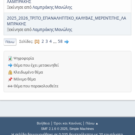
ΛΑΜΠΡΑΚΗΣ
Ξεκίνησε από
Λαμπράκης Μανώλης
2025_2026_ΤΡΙΤΟ_ΕΠΑΝΑΛΗΠΤΙΚΟ_ΚΑΛΥΒΑΣ_ΜΕΡΕΝΤΙΤΗΣ_ΛΑ
ΜΠΡΑΚΗΣ
Ξεκίνησε από
Λαμπράκης Μανώλης
2
3
4
...
58
Σελίδες
1
Πάνω
Ψηφοφορία
Θέμα που έχει μετακινηθεί
Κλειδωμένο θέμα
Μόνιμο θέμα
Θέμα που παρακολουθείτε
|
|
Βοήθεια
Όροι και Κανόνες
Πάνω ▲
,
SMF 2.1.6 © 2025
Simple Machines
Η σελίδα δημιουργήθηκε σε 0.035 δευτερόλεπτα με 20 ερωτήματα.