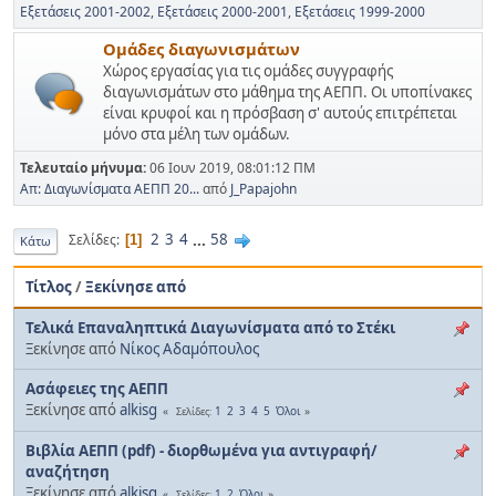
Εξετάσεις 2001-2002
Εξετάσεις 2000-2001
Εξετάσεις 1999-2000
Ομάδες διαγωνισμάτων
Χώρος εργασίας για τις ομάδες συγγραφής
διαγωνισμάτων στο μάθημα της ΑΕΠΠ. Οι υποπίνακες
είναι κρυφοί και η πρόσβαση σ' αυτούς επιτρέπεται
μόνο στα μέλη των ομάδων.
Τελευταίο μήνυμα:
06 Ιουν 2019, 08:01:12 ΠΜ
Απ: Διαγωνίσματα ΑΕΠΠ 20...
από
J_Papajohn
2
3
4
...
58
Σελίδες
1
Κάτω
Τίτλος
/
Ξεκίνησε από
Τελικά Επαναληπτικά Διαγωνίσματα από το Στέκι
Ξεκίνησε από
Νίκος Αδαμόπουλος
Ασάφειες της ΑΕΠΠ
Ξεκίνησε από
alkisg
1
2
3
4
5
Όλοι
Σελίδες
Βιβλία ΑΕΠΠ (pdf) - διορθωμένα για αντιγραφή/
αναζήτηση
Ξεκίνησε από
alkisg
1
2
Όλοι
Σελίδες