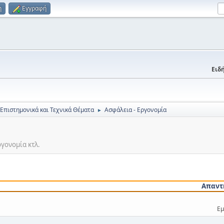
η
Εγγραφή
Ειδή
 Επιστημονικά και Τεχνικά Θέματα
Ασφάλεια - Εργονομία
►
ργονομία κτλ.
Απαντ
Εμ