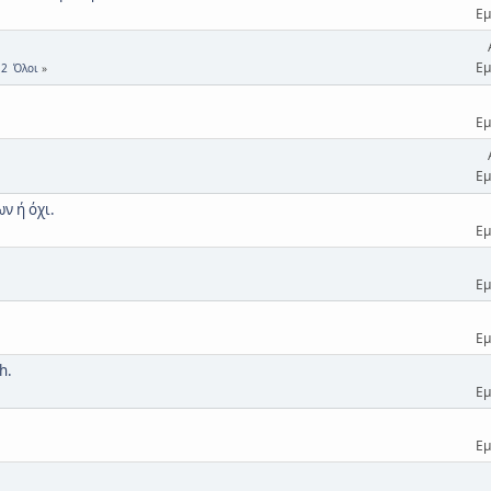
Εμ
Εμ
2
Όλοι
Εμ
Εμ
ν ή όχι.
Εμ
Εμ
Εμ
h.
Εμ
Εμ