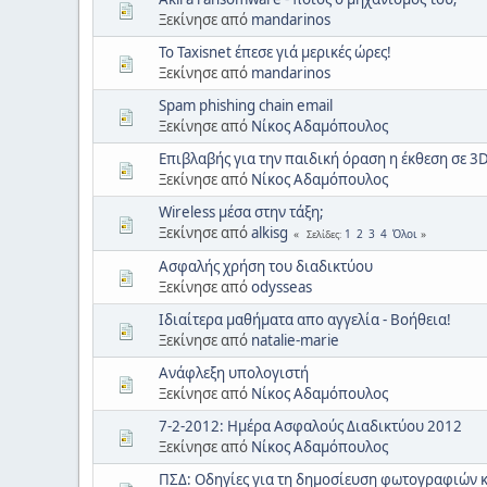
Ξεκίνησε από
mandarinos
Το Taxisnet έπεσε γιά μερικές ώρες!
Ξεκίνησε από
mandarinos
Spam phishing chain email
Ξεκίνησε από
Νίκος Αδαμόπουλος
Επιβλαβής για την παιδική όραση η έκθεση σε 3D
Ξεκίνησε από
Νίκος Αδαμόπουλος
Wireless μέσα στην τάξη;
Ξεκίνησε από
alkisg
1
2
3
4
Όλοι
Σελίδες
Ασφαλής χρήση του διαδικτύου
Ξεκίνησε από
odysseas
Ιδιαίτερα μαθήματα απο αγγελία - Βοήθεια!
Ξεκίνησε από
natalie-marie
Ανάφλεξη υπολογιστή
Ξεκίνησε από
Νίκος Αδαμόπουλος
7-2-2012: Ημέρα Ασφαλούς Διαδικτύου 2012
Ξεκίνησε από
Νίκος Αδαμόπουλος
ΠΣΔ: Οδηγίες για τη δημοσίευση φωτογραφιών κ