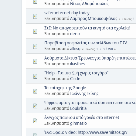
Ξεκίνησε από
Νίκος Αδαμόπουλος
safer internet day today...
Ξεκίνησε από
Λάμπρος Μπουκουβάλας
1
Σελίδες
ΣτΕ: Να απαγορευτούν τα κινητά στα σχολεία!
Ξεκίνησε από
denix
Παραβίαση ασφαλείας των σελίδων του ΠΣΔ
Ξεκίνησε από
alkisg
1
2
3
Όλοι
Σελίδες
Ασύρματα Δίκτυα-Έρευνες για ύπαρξη επιπτώσεω
Ξεκίνησε από
iliasthes
"Help - Για μια ζωή χωρίς τσιγάρο"
Ξεκίνησε από
Circle
Τα «αίσχη» της Google...
Ξεκίνησε από
Ιωάννης Γκίνης
Ψηφοφορία για προσωπικό domain name στο sc
Ξεκίνησε από
Loukritia
έλεγχος παιδιού από γονέα στο internet
Ξεκίνησε από
gimnasio
Ένα ωραίο video: http://www.savemitsos.gr/