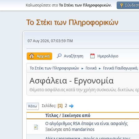
Καλωσορίσατε στο
Το Στέκι των Πληροφορικών
.
Σύνδεσ
Το Στέκι των Πληροφορικών
07 Αυγ 2026, 07:03:59 ΠΜ
Αρχική
Αναζήτηση
Ημερολόγιο
Το Στέκι των Πληροφορικών
Γενικά
Γενικά Παιδαγωγικά,
►
►
Ασφάλεια - Εργονομία
Θέματα ασφάλειας κατά την χρήση συσκευών, δικτύων, ε
2
Σελίδες
1
Κάτω
Τίτλος
/
Ξεκίνησε από
Ο αλγόριθμος RSA έπαψε να είναι ασφαλής
Ξεκίνησε από
mandarinos
Akira ransomware - ποιός ο μηχανισμός του;