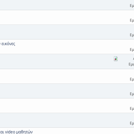
Εμ
Εμ
Εμ
 εικόνες
Εμ
Εμ
Εμ
Εμ
Εμ
Εμ
αι video μαθητών