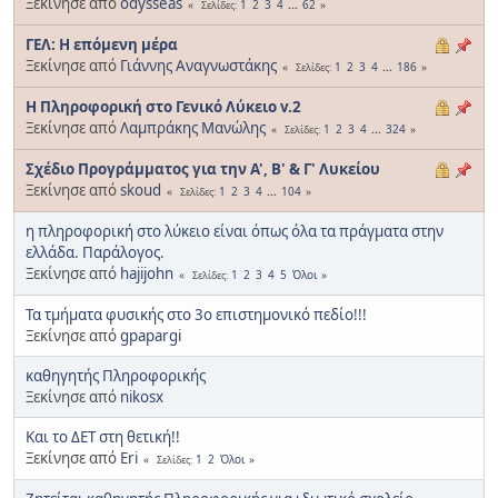
Ξεκίνησε από
odysseas
1
2
3
4
...
62
Σελίδες
ΓΕΛ: Η επόμενη μέρα
Ξεκίνησε από
Γιάννης Αναγνωστάκης
1
2
3
4
...
186
Σελίδες
Η Πληροφορική στο Γενικό Λύκειο v.2
Ξεκίνησε από
Λαμπράκης Μανώλης
1
2
3
4
...
324
Σελίδες
Σχέδιο Προγράμματος για την Α', Β' & Γ' Λυκείου
Ξεκίνησε από
skoud
1
2
3
4
...
104
Σελίδες
η πληροφορική στο λύκειο είναι όπως όλα τα πράγματα στην
ελλάδα. Παράλογος.
Ξεκίνησε από
hajijohn
1
2
3
4
5
Όλοι
Σελίδες
Τα τμήματα φυσικής στο 3ο επιστημονικό πεδίο!!!
Ξεκίνησε από
gpapargi
καθηγητής Πληροφορικής
Ξεκίνησε από
nikosx
Και το ΔΕΤ στη θετική!!
Ξεκίνησε από
Eri
1
2
Όλοι
Σελίδες