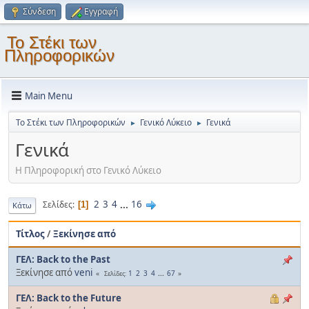
Σύνδεση
Εγγραφή
Το Στέκι των
Πληροφορικών
Main Menu
Το Στέκι των Πληροφορικών
Γενικό Λύκειο
Γενικά
►
►
Γενικά
Η Πληροφορική στο Γενικό Λύκειο
2
3
4
...
16
Σελίδες
1
Κάτω
Τίτλος
/
Ξεκίνησε από
ΓΕΛ: Back to the Past
Ξεκίνησε από
veni
1
2
3
4
...
67
Σελίδες
ΓΕΛ: Back to the Future