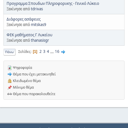
Προγραμμα Σπουδων Πληροφορικης - Γενικό Λύκειο
Ξεκίνησε από
tdrivas
Διάφορες ασάφειες
Ξεκίνησε από
mitskas9
ΦΕΚ μαθήματος Γ Λυκείου
Ξεκίνησε από
thanasisgr
2
3
4
...
16
Σελίδες
1
Πάνω
Ψηφοφορία
Θέμα που έχει μετακινηθεί
Κλειδωμένο θέμα
Μόνιμο θέμα
Θέμα που παρακολουθείτε