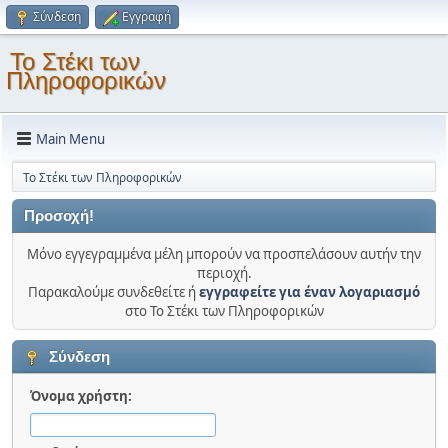
Σύνδεση
Εγγραφή
Το Στέκι των
Πληροφορικών
Main Menu
Το Στέκι των Πληροφορικών
Προσοχή!
Μόνο εγγεγραμμένα μέλη μπορούν να προσπελάσουν αυτήν την
περιοχή.
Παρακαλούμε συνδεθείτε ή
εγγραφείτε για έναν λογαριασμό
στο Το Στέκι των Πληροφορικών
Σύνδεση
Όνομα χρήστη: