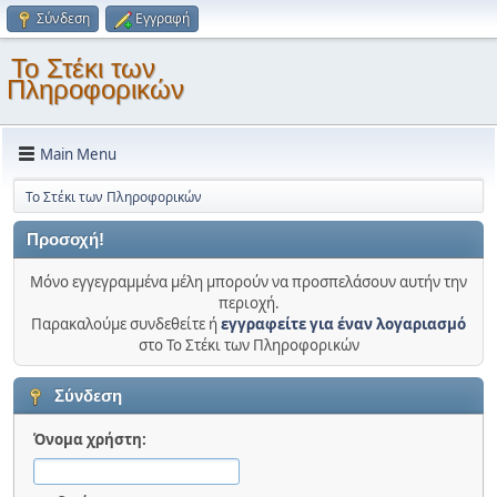
Σύνδεση
Εγγραφή
Το Στέκι των
Πληροφορικών
Main Menu
Το Στέκι των Πληροφορικών
Προσοχή!
Μόνο εγγεγραμμένα μέλη μπορούν να προσπελάσουν αυτήν την
περιοχή.
Παρακαλούμε συνδεθείτε ή
εγγραφείτε για έναν λογαριασμό
στο Το Στέκι των Πληροφορικών
Σύνδεση
Όνομα χρήστη: