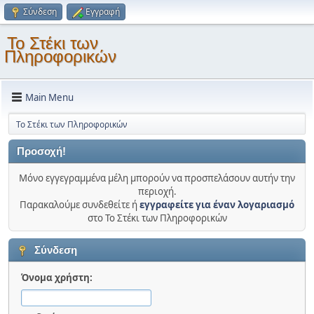
Σύνδεση
Εγγραφή
Το Στέκι των
Πληροφορικών
Main Menu
Το Στέκι των Πληροφορικών
Προσοχή!
Μόνο εγγεγραμμένα μέλη μπορούν να προσπελάσουν αυτήν την
περιοχή.
Παρακαλούμε συνδεθείτε ή
εγγραφείτε για έναν λογαριασμό
στο Το Στέκι των Πληροφορικών
Σύνδεση
Όνομα χρήστη: