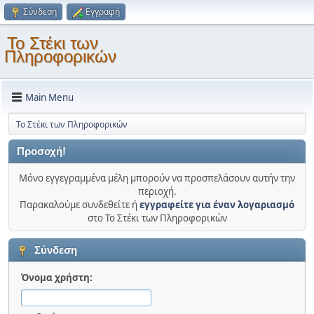
Σύνδεση
Εγγραφή
Το Στέκι των
Πληροφορικών
Main Menu
Το Στέκι των Πληροφορικών
Προσοχή!
Μόνο εγγεγραμμένα μέλη μπορούν να προσπελάσουν αυτήν την
περιοχή.
Παρακαλούμε συνδεθείτε ή
εγγραφείτε για έναν λογαριασμό
στο Το Στέκι των Πληροφορικών
Σύνδεση
Όνομα χρήστη: