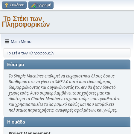
Σύνδεση
Εγγραφή
Το Στέκι των
Πληροφορικών
Main Menu
Το Στέκι των Πληροφορικών
Εύσημα
Το Simple Machines επιθυμεί να ευχαριστήσει όλους όσους
βοήθησαν στο να γίνει το SMF 2.0 αυτό που είναι σήμερα,
διαμορφώνοντας και οργανώνοντάς το. Δεν θα ήταν δυνατό
χωρίς εσάς. Αυτό συμπεριλαμβάνει τους χρήστες μας και
ιδιαίτερα τα Charter Members: ευχαριστούμε που εγκαθιστάτε
και χρησιμοποιείτε το λογισμικό καθώς και που υποβάλετε
πολύτιμες παρατηρήσεις, αναφορές σφαλμάτων, και γνώμες.
Η ομάδα
Project Management