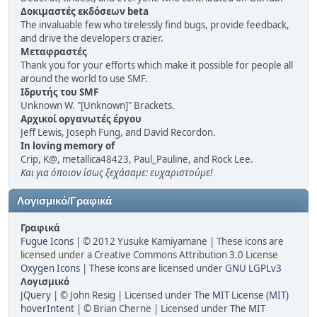
Δοκιμαστές εκδόσεων beta
The invaluable few who tirelessly find bugs, provide feedback,
and drive the developers crazier.
Μεταφραστές
Thank you for your efforts which make it possible for people all
around the world to use SMF.
Ιδρυτής του SMF
Unknown W. "[Unknown]" Brackets.
Αρχικοί οργανωτές έργου
Jeff Lewis, Joseph Fung, and David Recordon.
In loving memory of
Crip, K@, metallica48423, Paul_Pauline, and Rock Lee.
Και για όποιον ίσως ξεχάσαμε: ευχαριστούμε!
Λογισμικό/Γραφικά
Γραφικά
Fugue Icons
| © 2012 Yusuke Kamiyamane | These icons are
licensed under a Creative Commons Attribution 3.0 License
Oxygen Icons
| These icons are licensed under
GNU LGPLv3
Λογισμικό
JQuery
| © John Resig | Licensed under
The MIT License (MIT)
hoverIntent
| © Brian Cherne | Licensed under
The MIT