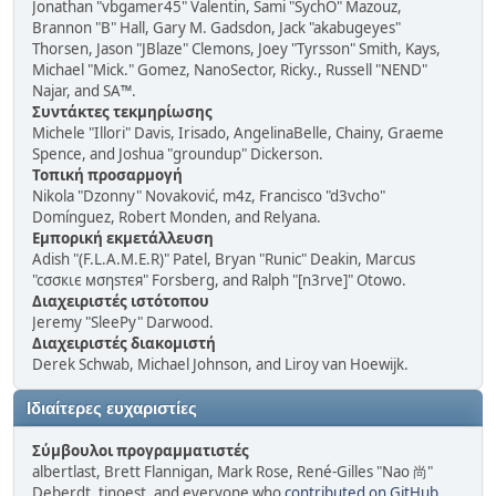
Jonathan "vbgamer45" Valentin, Sami "SychO" Mazouz,
Brannon "B" Hall, Gary M. Gadsdon, Jack "akabugeyes"
Thorsen, Jason "JBlaze" Clemons, Joey "Tyrsson" Smith, Kays,
Michael "Mick." Gomez, NanoSector, Ricky., Russell "NEND"
Najar, and SA™.
Συντάκτες τεκμηρίωσης
Michele "Illori" Davis, Irisado, AngelinaBelle, Chainy, Graeme
Spence, and Joshua "groundup" Dickerson.
Τοπική προσαρμογή
Nikola "Dzonny" Novaković, m4z, Francisco "d3vcho"
Domínguez, Robert Monden, and Relyana.
Εμπορική εκμετάλλευση
Adish "(F.L.A.M.E.R)" Patel, Bryan "Runic" Deakin, Marcus
"cσσкιє мσηѕтєя" Forsberg, and Ralph "[n3rve]" Otowo.
Διαχειριστές ιστότοπου
Jeremy "SleePy" Darwood.
Διαχειριστές διακομιστή
Derek Schwab, Michael Johnson, and Liroy van Hoewijk.
Ιδιαίτερες ευχαριστίες
Σύμβουλοι προγραμματιστές
albertlast, Brett Flannigan, Mark Rose, René-Gilles "Nao 尚"
Deberdt, tinoest, and everyone who
contributed on GitHub
.