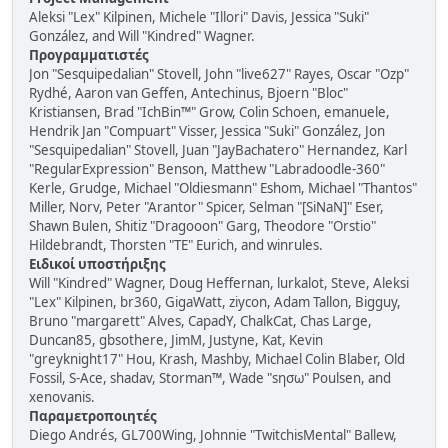
Aleksi "Lex" Kilpinen, Michele "Illori" Davis, Jessica "Suki"
González, and Will "Kindred" Wagner.
Προγραμματιστές
Jon "Sesquipedalian" Stovell, John "live627" Rayes, Oscar "Ozp"
Rydhé, Aaron van Geffen, Antechinus, Bjoern "Bloc"
Kristiansen, Brad "IchBin™" Grow, Colin Schoen, emanuele,
Hendrik Jan "Compuart" Visser, Jessica "Suki" González, Jon
"Sesquipedalian" Stovell, Juan "JayBachatero" Hernandez, Karl
"RegularExpression" Benson, Matthew "Labradoodle-360"
Kerle, Grudge, Michael "Oldiesmann" Eshom, Michael "Thantos"
Miller, Norv, Peter "Arantor" Spicer, Selman "[SiNaN]" Eser,
Shawn Bulen, Shitiz "Dragooon" Garg, Theodore "Orstio"
Hildebrandt, Thorsten "TE" Eurich, and winrules.
Ειδικοί υποστήριξης
Will "Kindred" Wagner, Doug Heffernan, lurkalot, Steve, Aleksi
"Lex" Kilpinen, br360, GigaWatt, ziycon, Adam Tallon, Bigguy,
Bruno "margarett" Alves, CapadY, ChalkCat, Chas Large,
Duncan85, gbsothere, JimM, Justyne, Kat, Kevin
"greyknight17" Hou, Krash, Mashby, Michael Colin Blaber, Old
Fossil, S-Ace, shadav, Storman™, Wade "sησω" Poulsen, and
xenovanis.
Παραμετροποιητές
Diego Andrés, GL700Wing, Johnnie "TwitchisMental" Ballew,