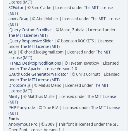
License (MIT)
SCEditor
| © Sam Clarke | Licensed under
The MIT License
(MIT)
animaDrag
| © Abel Mohler | Licensed under
The MIT License
(MIT)
jQuery Custom Scrollbar
| © Maciej Zubala | Licensed under
The MIT License (MIT)
jQuery Responsive Slider
| © booncon ROCKETS | Licensed
under
The MIT License (MIT)
At.js
| © chord.luo@gmail.com | Licensed under
The MIT
License (MIT)
HTML5 Desktop Notifications
| © Tsvetan Tsvetkov | Licensed
under
The Apache License Version 2.0
GAuth Code Generator/Validator
| © Chris Cornutt | Licensed
under
The MIT License (MIT)
Dropzone.js
| © Matias Meno | Licensed under
The MIT
License (MIT)
Minify
| © Matthias Mullie | Licensed under
The MIT License
(MIT)
PHP-Punycode
| © True B.V. | Licensed under
The MIT License
(MIT)
Fonts
Anonymous Pro
| © 2009 | This font is licensed under the SIL
Open Font License, Version 1.1