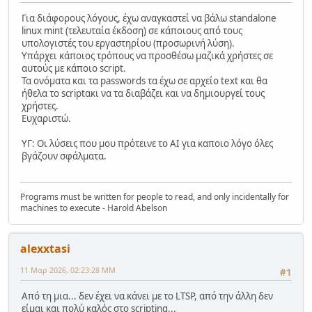
Για διάφορους λόγους, έχω αναγκαστεί να βάλω standalone
linux mint (τελευταία έκδοση) σε κάποιους από τους
υπολογιστές του εργαστηρίου (προσωρινή λύση).
Υπάρχει κάποιος τρόπους να προσθέσω μαζικά χρήστες σε
αυτούς με κάποιο script.
Τα ονόματα και τα passwords τα έχω σε αρχείο text και θα
ήθελα το scriptακι να τα διαβάζει και να δημιουργεί τους
χρήστες.
Ευχαριστώ.
ΥΓ: Οι λύσεις που μου πρότεινε το AI για καποιο λόγο όλες
βγάζουν σφάλματα.
Programs must be written for people to read, and only incidentally for
machines to execute - Harold Abelson
alexxtasi
11 Μαρ 2026, 02:23:28 ΜΜ
#1
Από τη μια... δεν έχει να κάνει με το LTSP, από την άλλη δεν
είμαι και πολύ καλός στο scripting...