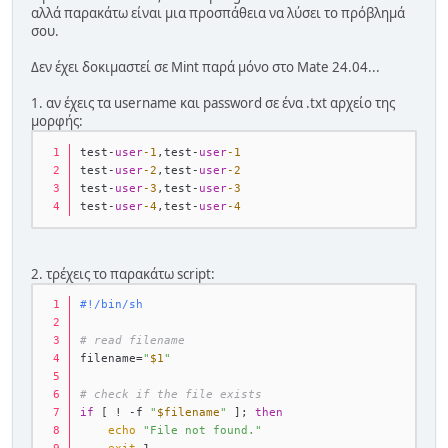
αλλά παρακάτω είναι μια προσπάθεια να λύσει το πρόβλημά
σου.
Δεν έχει δοκιμαστεί σε Mint παρά μόνο στο Mate 24.04...
1. αν έχεις τα username και password σε ένα .txt αρχείο της
μορφής:
test
-
user
-1
,test
-
user
-1
test
-
user
-2
,test
-
user
-2
test
-
user
-3
,test
-
user
-3
test
-
user
-4
,test
-
user
-4
2. τρέχεις το παρακάτω script:
#!/bin/sh
# read filename
filename=
"
$1
"
# check if the file exists
if
 [ ! -f 
"
$filename
"
 ]; 
then
echo
"File not found."