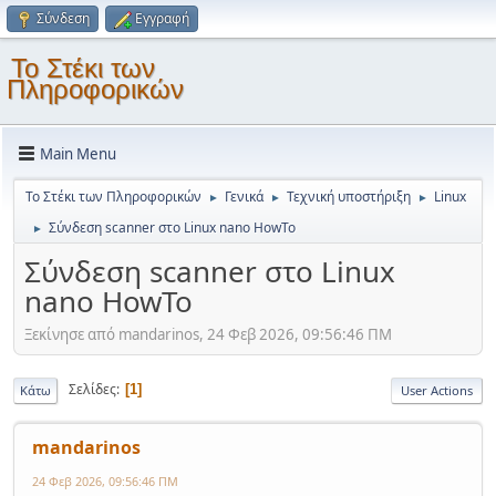
Σύνδεση
Εγγραφή
Το Στέκι των
Πληροφορικών
Main Menu
Το Στέκι των Πληροφορικών
Γενικά
Τεχνική υποστήριξη
Linux
►
►
►
Σύνδεση scanner στο Linux nano HowTo
►
Σύνδεση scanner στο Linux
nano HowTo
Ξεκίνησε από mandarinos, 24 Φεβ 2026, 09:56:46 ΠΜ
Σελίδες
1
Κάτω
User Actions
mandarinos
24 Φεβ 2026, 09:56:46 ΠΜ