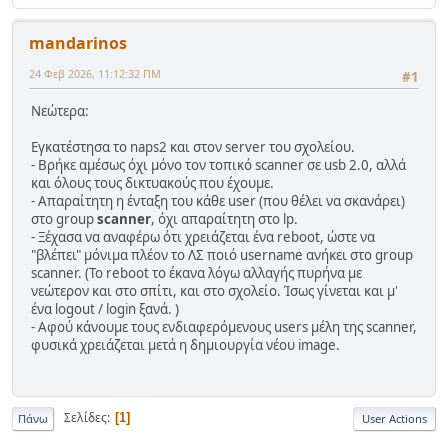
mandarinos
24 Φεβ 2026, 11:12:32 ΠΜ
#1
Νεώτερα:
Εγκατέστησα το naps2 και στον server του σχολείου.
- Βρήκε αμέσως όχι μόνο τον τοπικό scanner σε usb 2.0, αλλά
και όλους τους δικτυακούς που έχουμε.
- Απαραίτητη η ένταξη του κάθε user (που θέλει να σκανάρει)
στο group
scanner
, όχι απαραίτητη στο lp.
- Ξέχασα να αναφέρω ότι χρειάζεται ένα reboot, ώστε να
"βλέπει" μόνιμα πλέον το ΛΣ ποιό username ανήκει στο group
scanner. (Το reboot το έκανα λόγω αλλαγής πυρήνα με
νεώτερον και στο σπίτι, και στο σχολείο. Ίσως γίνεται και μ'
ένα logout / login ξανά. )
- Αφού κάνουμε τους ενδιαφερόμενους users μέλη της scanner,
φυσικά χρειάζεται μετά η δημιουργία νέου image.
Σελίδες
1
Πάνω
User Actions