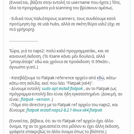
(Εννοείται, βάζετε στην εντολή το username που έχετε.) Τότε,
όλα τα προγράμματα γιά scanning τον βρίσκουν αμέσως.
- Ειδικά τους παλιότερους scanners, τους συνδέουμε κατά
προτίμηση όχι σε usb hubs, αλλά σε σκέτη θύρα usb2 (όχι σε
πιό γρήγορη).
........................
Τώρα, γιά το naps2: πολύ καλό προγραμματάκι, και σε
κανονική έκδοση. (Το Xsane κάνει μέν δουλειά, αλλά
"μπαγιάτεψε" εδώ και χρόνια σε προέκδοση -0.99κάτι-,
άγνωστο γιατί.)
- Κατεβάζουμε το Flatpak reference αρχείο από
εδώ
, κάτω-
κάτω στη σελίδα, εκεί που λέει "Flatpak (x64)".
- Δίνουμε εντολή:
sudo apt install flatpak
, αν το Flatpak (ως
πρόγραμμα-εντολή) δεν είναι ήδη εγκατεστημένο. (Δοκιμή, αν
είναι:
flatpak --version
.)
- Πάμε στο directory με το Flatpak ref αρχείο του naps2, και
δίνουμε:
flatpak install naps2-8.2.1-linux-x64.flatpak
(Εννοείται, βέβαια, ότι αν το Flatpak ref αρχείο έχει άλλο
όνομα, πχ αν το χρειαστείτε στο μέλλον κι έχει άλλη έκδοση,
γράφετε επακριβώς το άλλο όνομα όπως το βλέπετε.)