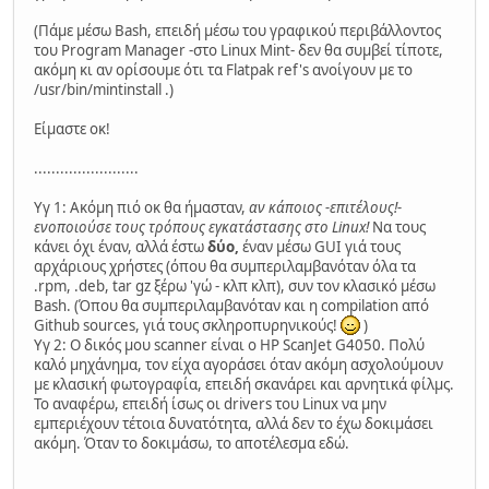
(Πάμε μέσω Bash, επειδή μέσω του γραφικού περιβάλλοντος
του Program Manager -στο Linux Mint- δεν θα συμβεί τίποτε,
ακόμη κι αν ορίσουμε ότι τα Flatpak ref's ανοίγουν με το
/usr/bin/mintinstall .)
Είμαστε οκ!
........................
Υγ 1: Ακόμη πιό οκ θα ήμασταν,
αν κάποιος -επιτέλους!-
ενοποιούσε τους τρόπους εγκατάστασης στο Linux!
Να τους
κάνει όχι έναν, αλλά έστω
δύο,
έναν μέσω GUI γιά τους
αρχάριους χρήστες (όπου θα συμπεριλαμβανόταν όλα τα
.rpm, .deb, tar gz ξέρω 'γώ - κλπ κλπ), συν τον κλασικό μέσω
Bash. (Όπου θα συμπεριλαμβανόταν και η compilation από
Github sources, γιά τους σκληροπυρηνικούς!
)
Υγ 2: Ο δικός μου scanner είναι ο HP ScanJet G4050. Πολύ
καλό μηχάνημα, τον είχα αγοράσει όταν ακόμη ασχολούμουν
με κλασική φωτογραφία, επειδή σκανάρει και αρνητικά φίλμς.
Το αναφέρω, επειδή ίσως οι drivers του Linux να μην
εμπεριέχουν τέτοια δυνατότητα, αλλά δεν το έχω δοκιμάσει
ακόμη. Όταν το δοκιμάσω, το αποτέλεσμα εδώ.