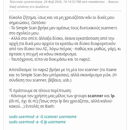
Τελευταία τροποποίηση
: 24 Φεβ 2026, 10:14:53 ΠΜ από mandarinos
Reason
:
Κακή σύνδεση στο Διαδίκτυο
Εύκολο ζήτημα, ίσως και να μη χρειαζόταν κάν οι δικές μου
σημειώσεις. Ωστόσο:
- Το Simple Scan βρήκε μεν αμέσως τους δικτυακούς scanners
στο σχολείο μου.
- Αλλά στο σπίτι άλλαξα δίσκο, έκανα εγκατάσταση από την
αρχή (τα δικά μου αρχεία τα κρατάω σε δίσκο διαφορετικόν
από τον δίσκο του ΛΣ, λόγω πείρας - παθώς και μαθώς, γάρ), κι
έφτασε η στιγμή να κάνω σκανάρισμα.
- Ταυτόχρονα, είπα να δοκιμάσω και το naps2.
Αποτέλεσμα: το naps2 βρήκε με τη μία τον scanner (το Xsane
και το Simple Scan δεν μπόρεσαν), αλλά σκανάρισμα γιόκ. (Η
σύνδεση του scanner, βέβαια, usb.)
Τί πράττουμε σε τέτοια περίπτωση:
- Κάνουμε τον χρήστη μας μέλος των groups
scanner
και
lp
.
(έλ-πί, όχι άϊ-πί) (Ίσως στην lp δεν χρειάζεται, αλλά καλού-
κακού...) Εντολές σε Bash:
sudo usermod -a -G scanner username
sudo usermod -a -G lp username