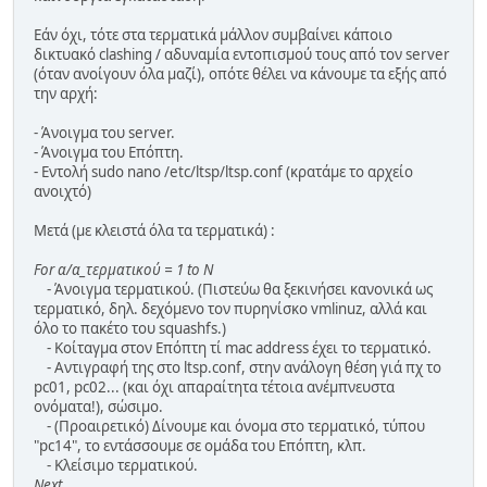
Εάν όχι, τότε στα τερματικά μάλλον συμβαίνει κάποιο
δικτυακό clashing / αδυναμία εντοπισμού τους από τον server
(όταν ανοίγουν όλα μαζί), οπότε θέλει να κάνουμε τα εξής από
την αρχή:
- Άνοιγμα του server.
- Άνοιγμα του Επόπτη.
- Εντολή sudo nano /etc/ltsp/ltsp.conf (κρατάμε το αρχείο
ανοιχτό)
Μετά (με κλειστά όλα τα τερματικά) :
For α/α_τερματικού = 1 to N
- Άνοιγμα τερματικού. (Πιστεύω θα ξεκινήσει κανονικά ως
τερματικό, δηλ. δεχόμενο τον πυρηνίσκο vmlinuz, αλλά και
όλο το πακέτο του squashfs.)
- Κοίταγμα στον Επόπτη τί mac address έχει το τερματικό.
- Αντιγραφή της στο ltsp.conf, στην ανάλογη θέση γιά πχ το
pc01, pc02... (και όχι απαραίτητα τέτοια ανέμπνευστα
ονόματα!), σώσιμο.
- (Προαιρετικό) Δίνουμε και όνομα στο τερματικό, τύπου
"pc14", το εντάσσουμε σε ομάδα του Επόπτη, κλπ.
- Κλείσιμο τερματικού.
Next