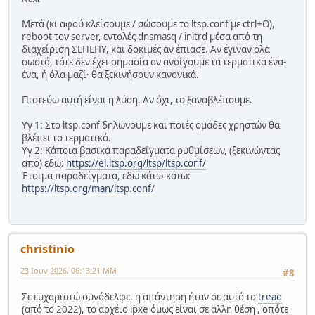
Μετά (κι αφού κλείσουμε / σώσουμε το ltsp.conf με ctrl+O),
reboot τον server, εντολές dnsmasq / initrd μέσα από τη
διαχείριση ΣΕΠΕΗΥ, και δοκιμές αν έπιασε. Αν έγιναν όλα
σωστά, τότε δεν έχει σημασία αν ανοίγουμε τα τερματικά ένα-
ένα, ή όλα μαζί· θα ξεκινήσουν κανονικά.
Πιστεύω αυτή είναι η λύση. Αν όχι, το ξαναβλέπουμε.
Υγ 1: Στο ltsp.conf δηλώνουμε και ποιές ομάδες χρηστών θα
βλέπει το τερματικό.
Υγ 2: Κάποια βασικά παραδείγματα ρυθμίσεων, (ξεκινώντας
από) εδώ:
https://el.ltsp.org/ltsp/ltsp.conf/
Έτοιμα παραδείγματα, εδώ κάτω-κάτω:
https://ltsp.org/man/ltsp.conf/
christinio
23 Ιουν 2026, 06:13:21 ΜΜ
#8
Σε ευχαριστώ συνάδελφε, η απάντηση ήταν σε αυτό το
tread
(από το 2022), το αρχέιο ipxe όμως είναι σε αλλη θέση , οπότε