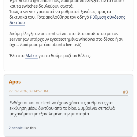
Έχει δίκιο ο @mandarinos, δοκίμασε να ελέγξεις αν το router
και τα switches δουλεύουν σωστά.
Ίσως ο server χρειαστεί να ρυθμιστεί ξανά ως προς τα
δικτυακά του. Τότε ακολούθησε τον οδηγό
Ρύθμιση σύνδεσης
δικτύου
Ακόμη έλεγξε αν οι clients είναι στο ίδιο υποδίκτυο με τον
server (αν υπάρχουν εγκατεστημένα windows στο δίσκο ή αν
όχι... δοκίμασε με ένα ubuntu live usb).
Έλα στο
Matrix
για το δούμε μαζί αν θέλεις.
Apos
27 Ιαν 2026, 08:14:57 ΠΜ
#3
Ενδέχεται και οι client να έχουν χάσει τις ρυθμίσεις για
εκκίνηση μέσω δικτύου από το bios. Συμβαίνει σε παλιά
μηχανήματα με εξαντλημένη την μπαταρία.
2 people
like this.