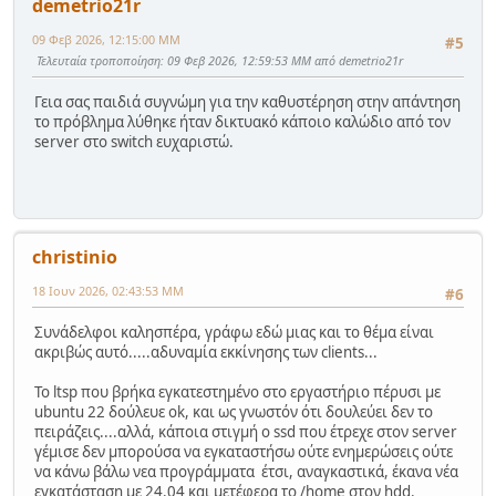
demetrio21r
09 Φεβ 2026, 12:15:00 ΜΜ
#5
Τελευταία τροποποίηση
: 09 Φεβ 2026, 12:59:53 ΜΜ από demetrio21r
Γεια σας παιδιά συγνώμη για την καθυστέρηση στην απάντηση
το πρόβλημα λύθηκε ήταν δικτυακό κάποιο καλώδιο από τον
server στο switch ευχαριστώ.
christinio
18 Ιουν 2026, 02:43:53 ΜΜ
#6
Συνάδελφοι καλησπέρα, γράφω εδώ μιας και το θέμα είναι
ακριβώς αυτό.....αδυναμία εκκίνησης των clients...
Το ltsp που βρήκα εγκατεστημένο στο εργαστήριο πέρυσι με
ubuntu 22 δούλευε ok, και ως γνωστόν ότι δουλεύει δεν το
πειράζεις....αλλά, κάποια στιγμή ο ssd που έτρεχε στον server
γέμισε δεν μπορούσα να εγκαταστήσω ούτε ενημερώσεις ούτε
να κάνω βάλω νεα προγράμματα έτσι, αναγκαστικά, έκανα νέα
εγκατάσταση με 24.04 και μετέφερα το /home στον hdd.