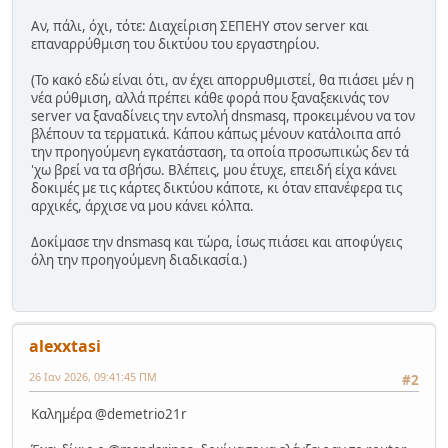
Αν, πάλι, όχι, τότε: Διαχείριση ΣΕΠΕΗΥ στον server και
επαναρρύθμιση του δικτύου του εργαστηρίου.
(Το κακό εδώ είναι ότι, αν έχει απορρυθμιστεί, θα πιάσει μέν η
νέα ρύθμιση, αλλά πρέπει κάθε φορά που ξαναξεκινάς τον
server να ξαναδίνεις την εντολή dnsmasq, προκειμένου να τον
βλέπουν τα τερματικά. Κάπου κάπως μένουν κατάλοιπα από
την προηγούμενη εγκατάσταση, τα οποία προσωπικώς δεν τά
'χω βρεί να τα σβήσω. Βλέπεις, μου έτυχε, επειδή είχα κάνει
δοκιμές με τις κάρτες δικτύου κάποτε, κι όταν επανέφερα τις
αρχικές, άρχισε να μου κάνει κόλπα.
Δοκίμασε την dnsmasq και τώρα, ίσως πιάσει και αποφύγεις
όλη την προηγούμενη διαδικασία.)
alexxtasi
26 Ιαν 2026, 09:41:45 ΠΜ
#2
Καλημέρα @demetrio21r