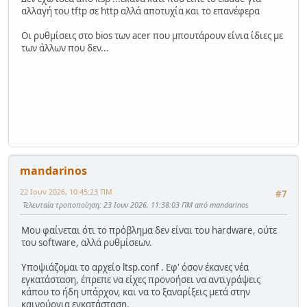
αλλαγή του tftp σε http αλλά αποτυχία και το επανέφερα
Οι ρυθμίσεις στο bios των acer που μπουτάρουν είνια ίδιες με
των άλλων που δεν...
mandarinos
22 Ιουν 2026, 10:45:23 ΠΜ
#7
Τελευταία τροποποίηση
: 23 Ιουν 2026, 11:38:03 ΠΜ από mandarinos
Μου φαίνεται ότι το πρόβλημα δεν είναι του hardware, ούτε
του software, αλλά ρυθμίσεων.
Υποψιάζομαι το αρχείο ltsp.conf . Εφ' όσον έκανες νέα
εγκατάσταση, έπρεπε να είχες προνοήσει να αντιγράψεις
κάπου το ήδη υπάρχον, και να το ξαναρίξεις μετά στην
καινούργια εγκατάσταση.