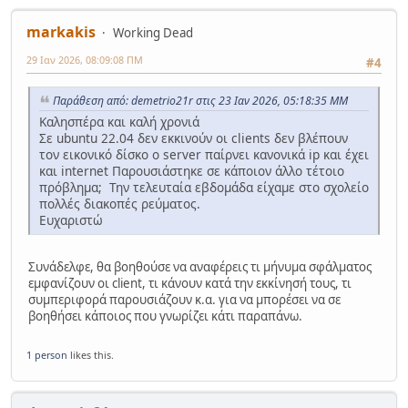
markakis
Working Dead
29 Ιαν 2026, 08:09:08 ΠΜ
#4
Παράθεση από: demetrio21r στις 23 Ιαν 2026, 05:18:35 ΜΜ
Καλησπέρα και καλή χρονιά
Σε ubuntu 22.04 δεν εκκινούν οι clients δεν βλέπουν
τον εικονικό δίσκο ο server παίρνει κανονικά ip και έχει
και internet Παρουσιάστηκε σε κάποιον άλλο τέτοιο
πρόβλημα; Την τελευταία εβδομάδα είχαμε στο σχολείο
πολλές διακοπές ρεύματος.
Ευχαριστώ
Συνάδελφε, θα βοηθούσε να αναφέρεις τι μήνυμα σφάλματος
εμφανίζουν οι client, τι κάνουν κατά την εκκίνησή τους, τι
συμπεριφορά παρουσιάζουν κ.α. για να μπορέσει να σε
βοηθήσει κάποιος που γνωρίζει κάτι παραπάνω.
1 person
likes this.