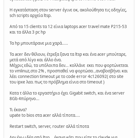
H εγκατάσταση στον server έγινε οκ, ακολούθησα τις οδηγίες,
sch scripts αρχεία ltsp.
Από τα 15 clients τα 12 είνια laptops acer travel mate P215-53
και τα άλλα 3 pc hp
Τα hp μπουτάρανε μια χαρά.....
Τα acer δεν θέλουν, έτρεξα ξανα τα ltsp και ένα acer μπούταρε,
μετά από λίγο και άλλο ένα.
Μέχρις εδώ, τα υπόλοιπα δεν... κολλάνε εκει που φορτώνετεαι
το vmlinuz,στο 2% , προσπαθεί να φορτώσει ,αναβοσβήνει και
λέει connection timeout με το code error 4c126092( στο site
του ipxe λεει πως το πρόβλημα είνια στο timeout )
Κατα τ άλλα το εργαστήριο έχει Gigabit switch, και ένα server
8Gb 4πύρηνο...
Τι έκανα?
upate to bios στα acer αλλά τίποτα....
Restart switch, server, router αλλά τίποτα
Δεν έχω ιδέα από ltsp ...έκανα κάτι που είπε το claude για