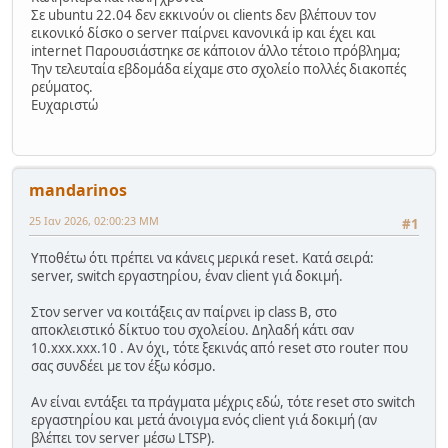
Σε ubuntu 22.04 δεν εκκινούν οι clients δεν βλέπουν τον
εικονικό δίσκο ο server παίρνει κανονικά ip και έχει και
internet Παρουσιάστηκε σε κάποιον άλλο τέτοιο πρόβλημα;
Την τελευταία εβδομάδα είχαμε στο σχολείο πολλές διακοπές
ρεύματος.
Ευχαριστώ
mandarinos
25 Ιαν 2026, 02:00:23 ΜΜ
#1
Υποθέτω ότι πρέπει να κάνεις μερικά reset. Κατά σειρά:
server, switch εργαστηρίου, έναν client γιά δοκιμή.
Στον server να κοιτάξεις αν παίρνει ip class B, στο
αποκλειστικό δίκτυο του σχολείου. Δηλαδή κάτι σαν
10.xxx.xxx.10 . Αν όχι, τότε ξεκινάς από reset στο router που
σας συνδέει με τον έξω κόσμο.
Αν είναι εντάξει τα πράγματα μέχρις εδώ, τότε reset στο switch
εργαστηρίου και μετά άνοιγμα ενός client γιά δοκιμή (αν
βλέπει τον server μέσω LTSP).