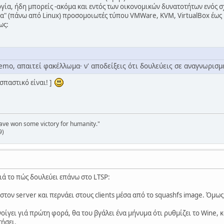
ία, ήδη μπορείς -ακόμα και εντός των οικονομικών δυνατοτήτων ενός σχ
τα" (πάνω από Linux) προσομοιωτές τύπου VMWare, KVM, VirtualBox έως ί
ως:
emo, απαιτεί φακέλλωμα· ν' αποδείξεις ότι δουλεύεις σε αναγνωρισμέν
σπαστικό είναι! ]
have won some victory for humanity."
9)
ά το πώς δουλεύει επάνω στο LTSP:
τον server και περνάει στους clients μέσα από το squashfs image. Όμως
οίγει γιά πρώτη φορά, θα του βγάλει ένα μήνυμα ότι ρυθμίζει το Wine, κ
τήσει.