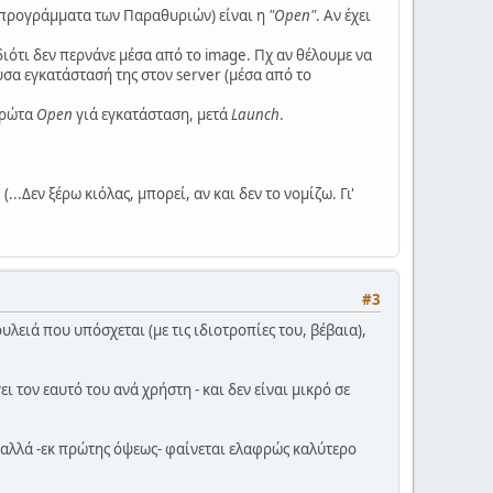
 / προγράμματα των Παραθυριών) είναι η
"Open"
. Αν έχει
ότι δεν περνάνε μέσα από το image. Πχ αν θέλουμε να
υσα εγκατάστασή της στον server (μέσα από το
 πρώτα
Open
γιά εγκατάσταση, μετά
Launch
.
..Δεν ξέρω κιόλας, μπορεί, αν και δεν το νομίζω. Γι'
#3
λειά που υπόσχεται (με τις ιδιοτροπίες του, βέβαια),
τον εαυτό του ανά χρήστη - και δεν είναι μικρό σε
 αλλά -εκ πρώτης όψεως- φαίνεται ελαφρώς καλύτερο