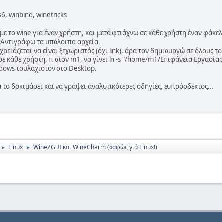
6, winbind, winetricks
με το wine για έναν χρήστη, και μετά φτιάχνω σε κάθε χρήστη έναν φάκελ
ς. Αντιγράφω τα υπόλοιπα αρχεία.
χρειάζεται να είναι ξεχωριστός (όχι link), άρα τον δημιουργώ σε όλους τ
 σε κάθε χρήστη, π στον m1, να γίνει ln -s "/home/m1/Επιφάνεια Εργασί
dows τουλάχιστον στο Desktop.
 το δοκιμάσει και να γράψει αναλυτικότερες οδηγίες, ευπρόσδεκτος...
Linux
WineZGUI και WineCharm (σαφώς γιά Linux!)
►
►