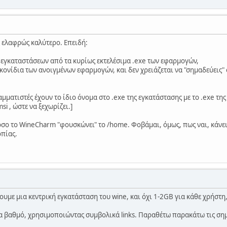
 ελαφρώς καλύτερο. Επειδή:
ν εγκαταστάσεων από τα κυρίως εκτελέσιμα .exe των εφαρμογών,
εικονίδια των ανοιγμένων εφαρμογών, και δεν χρειάζεται να "σημαδεύεις
ματιστές έχουν το ίδιο όνομα στο .exe της εγκατάστασης με το .exe της
i , ώστε να ξεχωρίζει.]
σο το WineCharm "φουσκώνει" το /home. Φοβάμαι, όμως, πως ναι, κάνει τ
πίας.
υμε μια κεντρική εγκατάσταση του wine, και όχι 1-2GB για κάθε χρήστη,
α βαθμό, χρησιμοποιώντας συμβολικά links. Παραθέτω παρακάτω τις σημ