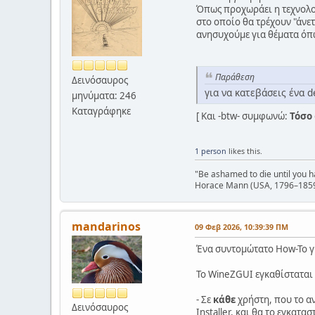
Όπως προχωράει η τεχνολογ
στο οποίο θα τρέχουν "άνε
ανησυχούμε για θέματα όπ
Παράθεση
Δεινόσαυρος
για να κατεβάσεις ένα d
μηνύματα: 246
Καταγράφηκε
[ Και -btw- συμφωνώ:
Τόσο
1 person
likes this.
"Be ashamed to die until you 
Horace Mann (USA, 1796–185
mandarinos
09 Φεβ 2026, 10:39:39 ΠΜ
Ένα συντομώτατο How-To γι
Το WineZGUI εγκαθίσταται σ
- Σε
κάθε
χρήστη, που το αν
Δεινόσαυρος
Installer, και θα το εγκατασ