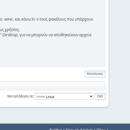
ο .wine, και κάνω ln -s τους φακέλους που υπάρχουν
ους χρήστες.
ας" Desktop, για να μπορούν να αποθηκεύουν αρχεία
Εκτύπωση
Μεταπήδηση σε
|
|
Βοήθεια
Όροι και Κανόνες
Πάνω ▲