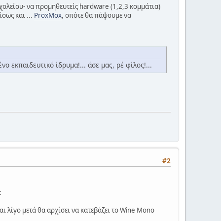
ολείου- να προμηθευτείς hardware (1,2,3 κομμάτια)
σως και ...
ProxMox
, οπότε θα πάψουμε να
ο εκπαιδευτικό ίδρυμα!... άσε μας, ρέ φίλος!...
#2
:
αι λίγο μετά θα αρχίσει να κατεβάζει το Wine Mono