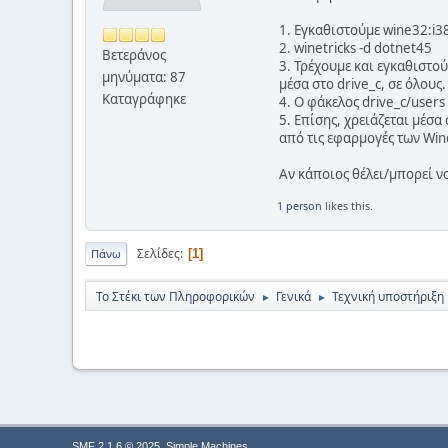
1. Εγκαθιστούμε wine32:i38
2. winetricks -d dotnet45
Βετεράνος
3. Τρέχουμε και εγκαθιστού
μηνύματα: 87
μέσα στο drive_c, σε όλου
Καταγράφηκε
4. Ο φάκελος drive_c/users 
5. Επίσης, χρειάζεται μέσα
από τις εφαρμογές των Win
Αν κάποιος θέλει/μπορεί να
1 person
likes this.
Σελίδες
1
Πάνω
Το Στέκι των Πληροφορικών
Γενικά
Τεχνική υποστήριξη
►
►
,
SMF 2.1.6 © 2025
Simple Machines