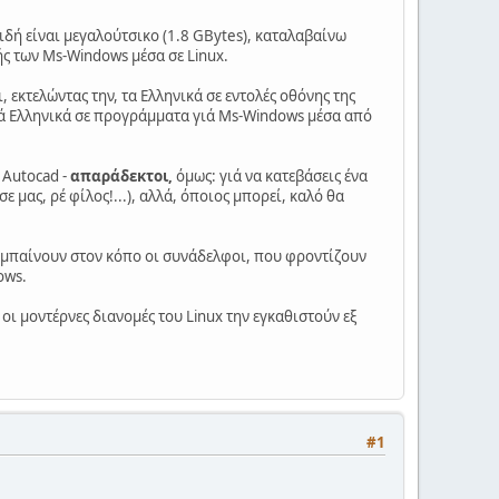
ειδή είναι μεγαλούτσικο (1.8 GBytes), καταλαβαίνω
ής των Ms-Windows μέσα σε Linux.
τι, εκτελώντας την, τα Ελληνικά σε εντολές οθόνης της
στά Ελληνικά σε προγράμματα γιά Ms-Windows μέσα από
 Autocad -
απαράδεκτοι,
όμως: γιά να κατεβάσεις ένα
 μας, ρέ φίλος!...), αλλά, όποιος μπορεί, καλό θα
α μπαίνουν στον κόπο οι συνάδελφοι, που φροντίζουν
ows.
 οι μοντέρνες διανομές του Linux την εγκαθιστούν εξ
#1