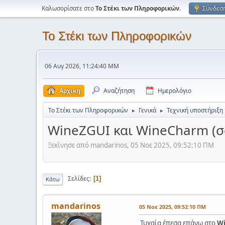
Καλωσορίσατε στο
Το Στέκι των Πληροφορικών
.
Σύνδεσ
Το Στέκι των Πληροφορικών
06 Αυγ 2026, 11:24:40 ΜΜ
Αρχική
Αναζήτηση
Ημερολόγιο
Το Στέκι των Πληροφορικών
Γενικά
Τεχνική υποστήριξη
►
►
WineZGUI και WineCharm (σα
Ξεκίνησε από mandarinos, 05 Νοε 2025, 09:52:10 ΠΜ
Σελίδες
1
Κάτω
mandarinos
05 Νοε 2025, 09:52:10 ΠΜ
Τυχαία έπεσα επάνω στο
W