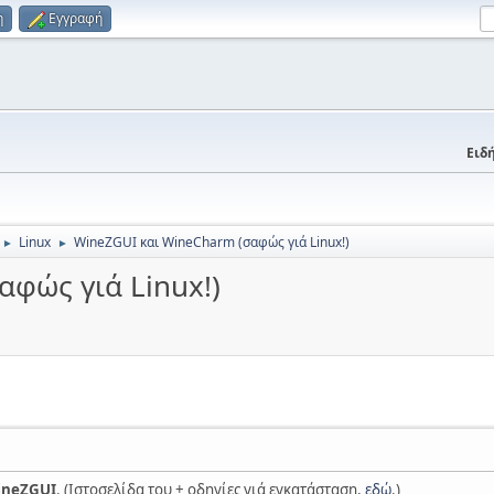
η
Εγγραφή
Ειδή
Linux
WineZGUI και WineCharm (σαφώς γιά Linux!)
►
►
φώς γιά Linux!)
ineZGUI
. (Ιστοσελίδα του + οδηγίες γιά εγκατάσταση,
εδώ
.)