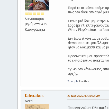
Παρά το ότι είναι ακόμη πρ
πως δεν είναι απλά γιά ρυ
Δεινόσαυρος
Έκανα μιά δοκιμή με την F
μηνύματα: 425
Logo (print, κλπ) φαίνοντ
Καταγράφηκε
Wine / PlayOnLinux· τα "σα
Δεν ξέρω τί γίνεται με σο
demo, απαιτεί φακέλλωμα· ν
ήταν να δοκιμάσει και να μα
Προσωπικά, μου άρεσε πολύ
τα εκπαιδευτικά πακέτα, ν
Υγ: Αν δεν κάνω λάθος, απ
αρχής.
2 people
like this.
falexakos
20 Νοε 2025, 09:30:32 ΜΜ
Nerd
Ταπεινή γνώμη: Όλα αυτά τα