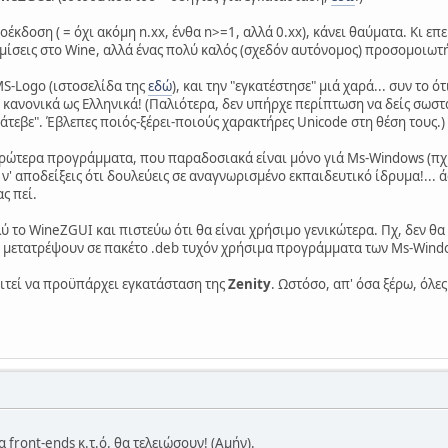
οέκδοση ( = όχι ακόμη n.xx, ένθα n>=1, αλλά 0.xx), κάνει θαύματα. Κι επ
θμίσεις στο Wine, αλλά ένας πολύ καλός (σχεδόν αυτόνομος) προσομοιωτ
MS-Logo (ιστοσελίδα της
εδώ
), και την "εγκατέστησε" μιά χαρά... συν το ό
αι κανονικά ως Ελληνικά! (Παλιότερα, δεν υπήρχε περίπτωση να δείς σω
κάτεβε". Έβλεπες ποιός-ξέρει-ποιούς χαρακτήρες Unicode στη θέση τους.)
βαρώτερα προγράμματα, που παραδοσιακά είναι μόνο γιά Ms-Windows (πχ
' αποδείξεις ότι δουλεύεις σε αναγνωρισμένο εκπαιδευτικό ίδρυμα!... άσε
ς πεί.
 το WineZGUI και πιστεύω ότι θα είναι χρήσιμο γενικώτερα. Πχ, δεν θ
α μετατρέψουν σε πακέτο .deb τυχόν χρήσιμα προγράμματα των Ms-Wind
αιτεί να προϋπάρχει εγκατάσταση της
Zenity
. Ωστόσο, απ' όσα ξέρω, όλες
 front-ends κ.τ.ό. θα τελειώσουν! (Αμήν).