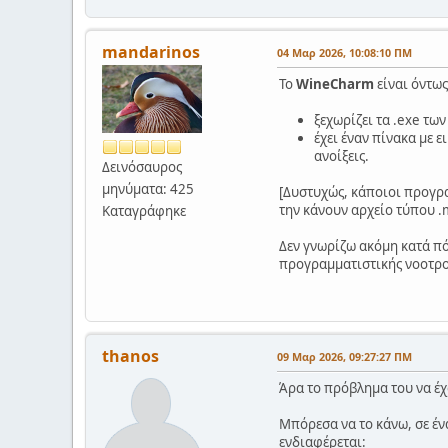
mandarinos
04 Μαρ 2026, 10:08:10 ΠΜ
Το
WineCharm
είναι όντως
ξεχωρίζει τα .exe τω
έχει έναν πίνακα με 
ανοίξεις.
Δεινόσαυρος
μηνύματα: 425
[Δυστυχώς, κάποιοι προγραμ
την κάνουν αρχείο τύπου .ms
Καταγράφηκε
Δεν γνωρίζω ακόμη κατά πό
προγραμματιστικής νοοτρο
thanos
09 Μαρ 2026, 09:27:27 ΠΜ
Άρα το πρόβλημα του να έχο
Μπόρεσα να το κάνω, σε έν
ενδιαφέρεται: