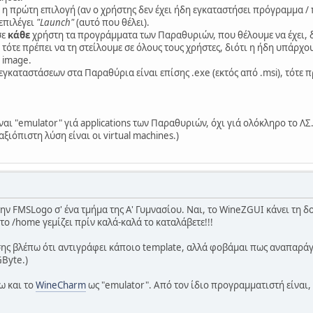
ότε η πρώτη επιλογή (αν ο χρήστης δεν έχει ήδη εγκαταστήσει πρόγραμμα
επιλέγει
"Launch"
(αυτό που θέλει).
σε
κάθε
χρήστη τα προγράμματα των Παραθυριών, που θέλουμε να έχει, δι
τότε πρέπει να τη στείλουμε σε όλους τους χρήστες, διότι η ήδη υπάρχο
 image.
εγκαταστάσεων στα Παραθύρια είναι επίσης .exe (εκτός από .msi), τότε
ι "emulator" γιά applications των Παραθυριών, όχι γιά ολόκληρο το ΛΣ. (.
ξιόπιστη λύση είναι οι virtual machines.)
ν FMSLogo σ' ένα τμήμα της Α' Γυμνασίου. Ναι, το WineZGUI κάνει τη δου
το /home γεμίζει πρίν καλά-καλά το καταλάβετε!!!
ης βλέπω ότι αντιγράφει κάποιο template, αλλά φοβάμαι πως αναπαράγει 
GByte.)
ω και το
WineCharm
ως "emulator". Από τον ίδιο προγραμματιστή είναι,