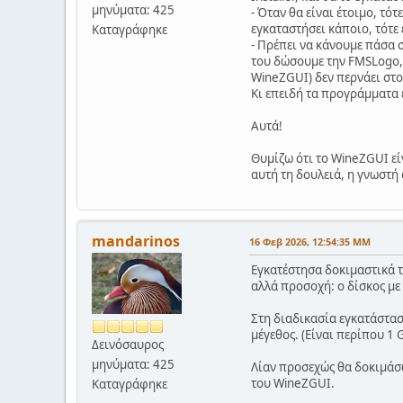
μηνύματα: 425
- Όταν θα είναι έτοιμο, τ
εγκαταστήσει κάποιο, τότε 
Καταγράφηκε
- Πρέπει να κάνουμε πάσα 
του δώσουμε την FMSLogo, 
WineZGUI) δεν περνάει στο
Κι επειδή τα προγράμματα 
Αυτά!
Θυμίζω ότι το WineZGUI είνα
αυτή τη δουλειά, η γνωστή α
mandarinos
16 Φεβ 2026, 12:54:35 ΜΜ
Εγκατέστησα δοκιμαστικά τη
αλλά προσοχή: ο δίσκος με 
Στη διαδικασία εγκατάστασ
μέγεθος. (Είναι περίπου 1 
Δεινόσαυρος
μηνύματα: 425
Λίαν προσεχώς θα δοκιμάσ
του WineZGUI.
Καταγράφηκε