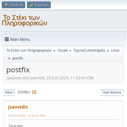
Σύνδεση
Εγγραφή
Το Στέκι των
Πληροφορικών
Main Menu
Το Στέκι των Πληροφορικών
Γενικά
Τεχνική υποστήριξη
Linux
►
►
►
postfix
►
postfix
Ξεκίνησε από jsavvidis, 29 Σεπ 2025, 11:33:41 ΠΜ
Σελίδες
1
Κάτω
User Actions
jsavvidis
29 Σεπ 2025, 11:33:41 ΠΜ
Γεια σας,