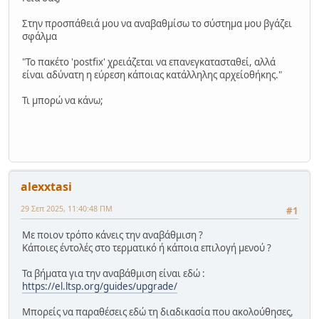
Στην προσπάθειά μου να αναβαθμίσω το σύστημα μου βγάζει
σφάλμα
"Το πακέτο 'postfix' χρειάζεται να επανεγκατασταθεί, αλλά
είναι αδύνατη η εύρεση κάποιας κατάλληλης αρχείοθήκης."
Τι μπορώ να κάνω;
alexxtasi
29 Σεπ 2025, 11:40:48 ΠΜ
#1
Με ποιον τρόπο κάνεις την αναβάθμιση ?
Κάποιες έντολές στο τερματικό ή κάποια επιλογή μενού ?
Τα βήματα για την αναβάθμιση είναι εδώ :
https://el.ltsp.org/guides/upgrade/
Μπορείς να παραθέσεις εδώ τη διαδικασία που ακολούθησες,