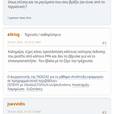
όπως επίσης και τα μηνύματα που σου βγάζει (αν είναι από το
τερματικό) ?
1 person
likes this.
alkisg
Τεχνικός / καθαρίστρια
29 Σεπ 2025, 12:43:27 ΜΜ
#2
Καλημέρα, είχες κάνει εγκατάσταση κάποιας νεότερης έκδοσης
του postfix από κάποιο PPA και δεν το έβρισκε για να το
επανεγκαταστήσει. Του έβαλα με το ζόρι την τρέχουσα.
Ο Διερμηνευτής της ΓΛΩΣΣΑΣ για το μάθημα «Ανάπτυξη εφαρμογών
σε προγραμματιστικό περιβάλλον»
ΣΕΠΕΗΥ με Ubuntu/LTSP/sch-scripts/Επόπτη:
Υποστήριξη
-
Τεκμηρίωση
-
Συζητήσεις
jsavvidis
29 Σεπ 2025, 01:57:12 ΜΜ
#3