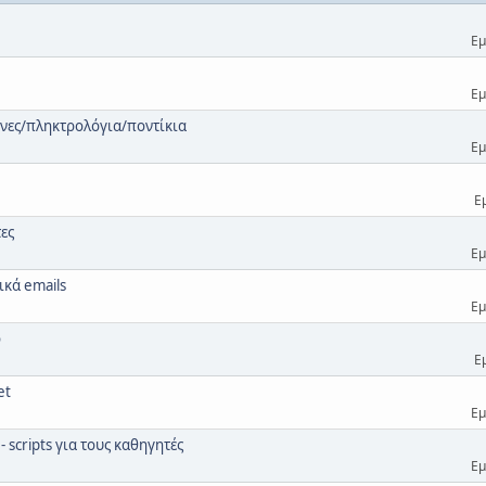
Εμ
Εμ
όνες/πληκτρολόγια/ποντίκια
Εμ
Ε
τες
Εμ
ικά emails
Εμ
ο
Ε
et
Εμ
 scripts για τους καθηγητές
Εμ