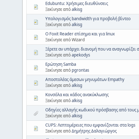
Edubuntu: Χρήσιμες διευθύνσεις
Ξεκίνησε από
alkisg
Υπολογισμός bandwidth για προβολή βίντεο
Ξεκίνησε από
alkisg
Ο Foxit Reader επίσημα και για linux
Ξεκίνησε από Wizard
Ξέρετε αν υπάρχει διανομή που να αναγνωρίζει 
Ξεκίνησε από
apekodys
Ερώτηση Samba
Ξεκίνησε από
pgrontas
Αποστολέας άμεσων μηνυμάτων Empathy
Ξεκίνησε από
alkisg
Κονσόλα και κάδος ανακύκλωσης
Ξεκίνησε από
alkisg
Οδηγίες αλλαγής κωδικού πρόσβασης από τους 
Ξεκίνησε από
alkisg
CUPS: Λεπτομέρειες που εμφανίζονται στα logs
Ξεκίνησε από
Δημήτρης Δαλαγιώργος