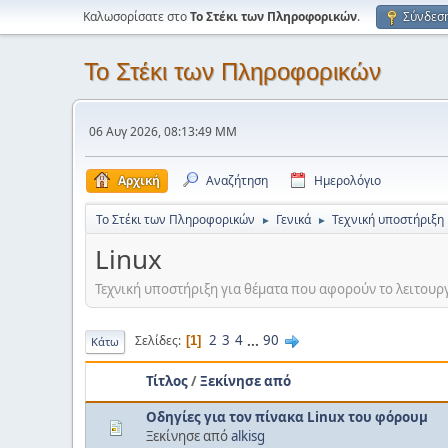
Καλωσορίσατε στο
Το Στέκι των Πληροφορικών
.
Σύνδεσ
Το Στέκι των Πληροφορικών
06 Αυγ 2026, 08:13:49 ΜΜ
Αρχική
Αναζήτηση
Ημερολόγιο
Το Στέκι των Πληροφορικών
Γενικά
Τεχνική υποστήριξη
►
►
Linux
Τεχνική υποστήριξη για θέματα που αφορούν το λειτουργικ
2
3
4
...
90
Σελίδες
1
Κάτω
Τίτλος
/
Ξεκίνησε από
Οδηγίες για τον πίνακα Linux του φόρουμ
Ξεκίνησε από
alkisg