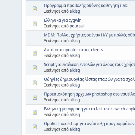
Πρόγραμμα προβολής οθόνης καθηγητή iTalc
Ξεκίνησε από
alkisg
Ελληνικά για cygwin
Ξεκίνησε από
poursali
MDM: Πολλοί χρήστες σε έναν Η/Υ με πολλές οθ
Ξεκίνησε από
alkisg
Αυτόματα updates στους clients
Ξεκίνησε από
alkisg
Script για εκτέλεση εντολών για όλους τους χρήσ
Ξεκίνησε από
alkisg
Οδηγίες δημιουργίας λίστας επαφών για τα σχολ
Ξεκίνησε από
alkisg
Προεπισκόπηση αρχείων photoshop στο ναυτίλ
Ξεκίνησε από
alkisg
Ελληνική μετάφραση για το fast-user-switch-appl
Ξεκίνησε από
alkisg
Ομάδα linux.sch.gr για ανάπτυξη προγραμμάτων -
Ξεκίνησε από
alkisg