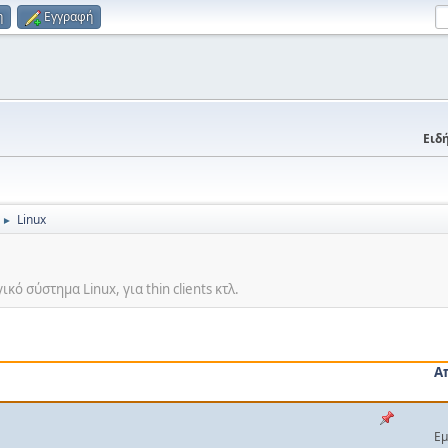
η
Εγγραφή
Ειδή
Linux
►
ό σύστημα Linux, για thin clients κτλ.
Α
Εμ