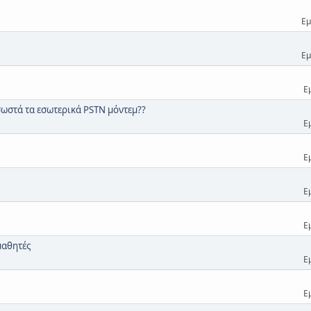
Εμ
Εμ
Ε
σωστά τα εσωτερικά PSTN μόντεμ??
Ε
Ε
Ε
Ε
μαθητές
Ε
Ε