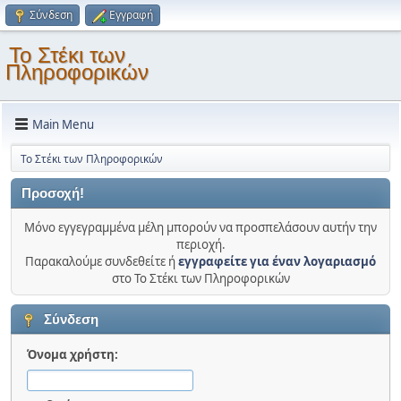
Σύνδεση
Εγγραφή
Το Στέκι των
Πληροφορικών
Main Menu
Το Στέκι των Πληροφορικών
Προσοχή!
Μόνο εγγεγραμμένα μέλη μπορούν να προσπελάσουν αυτήν την
περιοχή.
Παρακαλούμε συνδεθείτε ή
εγγραφείτε για έναν λογαριασμό
στο Το Στέκι των Πληροφορικών
Σύνδεση
Όνομα χρήστη: