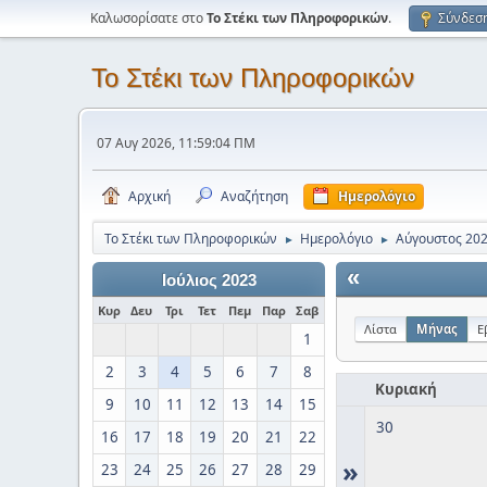
Καλωσορίσατε στο
Το Στέκι των Πληροφορικών
.
Σύνδεσ
Το Στέκι των Πληροφορικών
07 Αυγ 2026, 11:59:04 ΠΜ
Αρχική
Αναζήτηση
Ημερολόγιο
Το Στέκι των Πληροφορικών
Ημερολόγιο
Αύγουστος 20
►
►
«
Ιούλιος 2023
Κυρ
Δευ
Τρι
Τετ
Πεμ
Παρ
Σαβ
Λίστα
Μήνας
Ε
1
2
3
4
5
6
7
8
Κυριακή
9
10
11
12
13
14
15
30
16
17
18
19
20
21
22
»
23
24
25
26
27
28
29