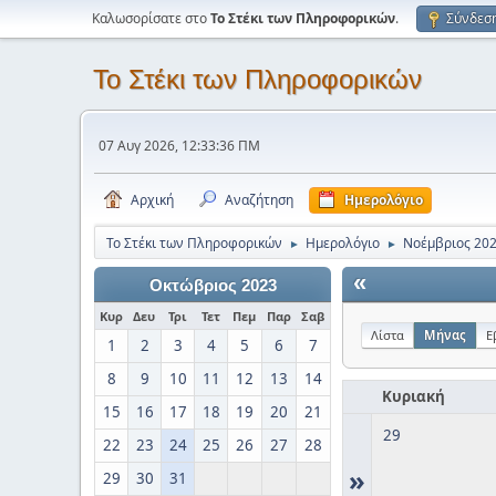
Καλωσορίσατε στο
Το Στέκι των Πληροφορικών
.
Σύνδεσ
Το Στέκι των Πληροφορικών
07 Αυγ 2026, 12:33:36 ΠΜ
Αρχική
Αναζήτηση
Ημερολόγιο
Το Στέκι των Πληροφορικών
Ημερολόγιο
Νοέμβριος 20
►
►
«
Οκτώβριος 2023
Κυρ
Δευ
Τρι
Τετ
Πεμ
Παρ
Σαβ
Λίστα
Μήνας
Ε
1
2
3
4
5
6
7
8
9
10
11
12
13
14
Κυριακή
15
16
17
18
19
20
21
29
22
23
24
25
26
27
28
»
29
30
31