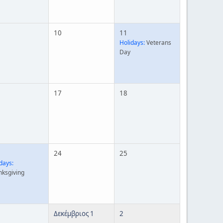
10
11
Holidays:
Veterans
Day
17
18
24
25
days:
nksgiving
Δεκέμβριος 1
2