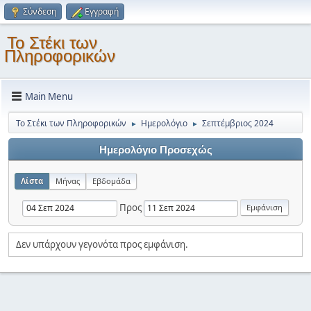
Σύνδεση
Εγγραφή
Το Στέκι των
Πληροφορικών
Main Menu
Το Στέκι των Πληροφορικών
Ημερολόγιο
Σεπτέμβριος 2024
►
►
Ημερολόγιο Προσεχώς
Λίστα
Μήνας
Εβδομάδα
Προς
Δεν υπάρχουν γεγονότα προς εμφάνιση.