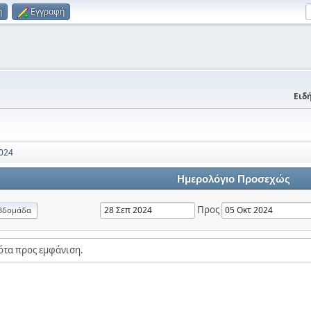
η
Εγγραφή
Ειδή
024
Ημερολόγιο Προσεχώς
Προς
βδομάδα
ότα προς εμφάνιση.