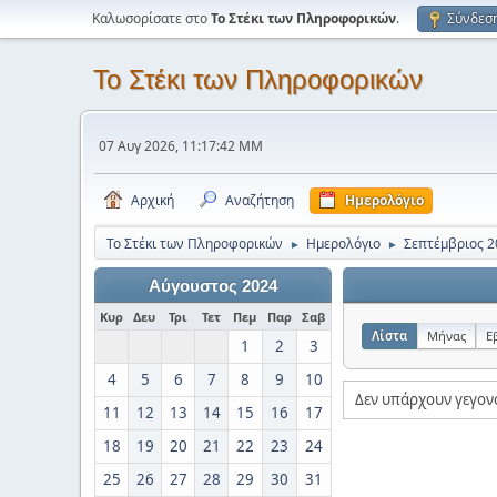
Καλωσορίσατε στο
Το Στέκι των Πληροφορικών
.
Σύνδεσ
Το Στέκι των Πληροφορικών
07 Αυγ 2026, 11:17:42 ΜΜ
Αρχική
Αναζήτηση
Ημερολόγιο
Το Στέκι των Πληροφορικών
Ημερολόγιο
Σεπτέμβριος 2
►
►
Αύγουστος 2024
Κυρ
Δευ
Τρι
Τετ
Πεμ
Παρ
Σαβ
Λίστα
Μήνας
Ε
1
2
3
4
5
6
7
8
9
10
Δεν υπάρχουν γεγον
11
12
13
14
15
16
17
18
19
20
21
22
23
24
25
26
27
28
29
30
31