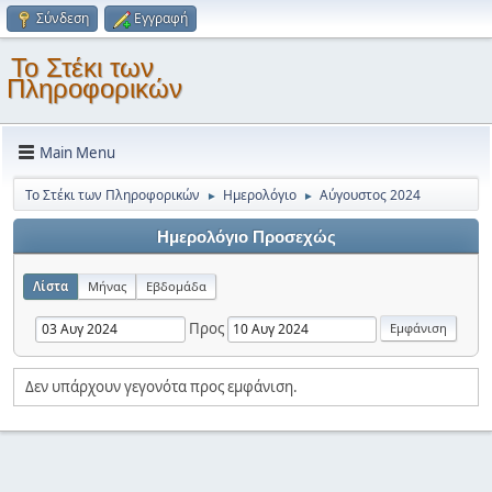
Σύνδεση
Εγγραφή
Το Στέκι των
Πληροφορικών
Main Menu
Το Στέκι των Πληροφορικών
Ημερολόγιο
Αύγουστος 2024
►
►
Ημερολόγιο Προσεχώς
Λίστα
Μήνας
Εβδομάδα
Προς
Δεν υπάρχουν γεγονότα προς εμφάνιση.