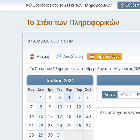
Καλωσορίσατε στο
Το Στέκι των Πληροφορικών
.
Σύνδεσ
Το Στέκι των Πληροφορικών
07 Αυγ 2026, 08:01:19 ΠΜ
Αρχική
Αναζήτηση
Ημερολόγιο
Το Στέκι των Πληροφορικών
Ημερολόγιο
Αύγουστος 20
►
►
Ιούλιος 2024
Κυρ
Δευ
Τρι
Τετ
Πεμ
Παρ
Σαβ
Λίστα
Μήνας
Ε
1
2
3
4
5
6
7
8
9
10
11
12
13
Δεν υπάρχουν γεγον
14
15
16
17
18
19
20
21
22
23
24
25
26
27
28
29
30
31