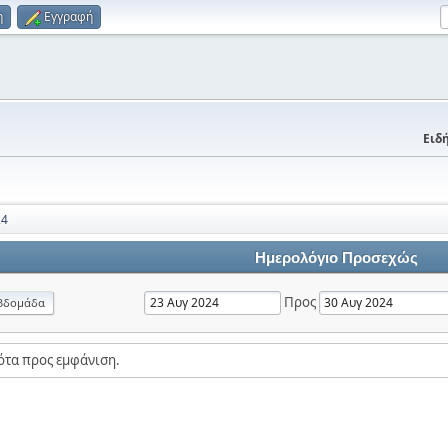
η
Εγγραφή
Ειδή
24
Ημερολόγιο Προσεχώς
Προς
βδομάδα
ότα προς εμφάνιση.