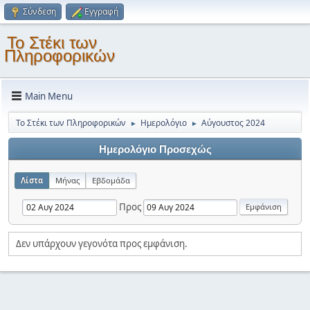
Σύνδεση
Εγγραφή
Το Στέκι των
Πληροφορικών
Main Menu
Το Στέκι των Πληροφορικών
Ημερολόγιο
Αύγουστος 2024
►
►
Ημερολόγιο Προσεχώς
Λίστα
Μήνας
Εβδομάδα
Προς
Δεν υπάρχουν γεγονότα προς εμφάνιση.