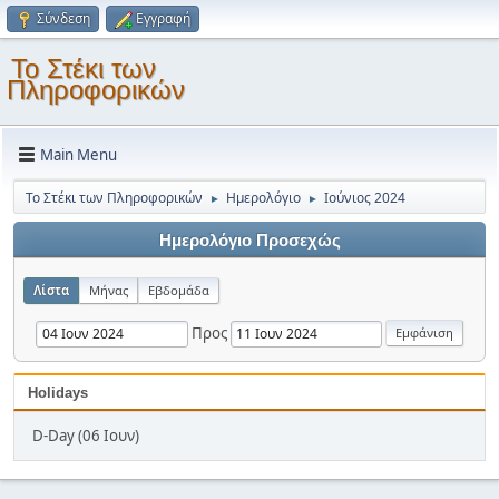
Σύνδεση
Εγγραφή
Το Στέκι των
Πληροφορικών
Main Menu
Το Στέκι των Πληροφορικών
Ημερολόγιο
Ιούνιος 2024
►
►
Ημερολόγιο Προσεχώς
Λίστα
Μήνας
Εβδομάδα
Προς
Holidays
D-Day (06 Ιουν)