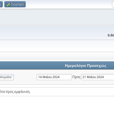
η
Εγγραφή
Ειδή
Ημερολόγιο Προσεχώς
Προς
βδομάδα
ότα προς εμφάνιση.