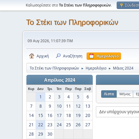
Καλωσορίσατε στο
Το Στέκι των Πληροφορικών
.
Σύνδεσ
Το Στέκι των Πληροφορικών
09 Αυγ 2026, 11:07:39 ΠΜ
Αρχική
Αναζήτηση
Ημερολόγιο
Το Στέκι των Πληροφορικών
Ημερολόγιο
Μάιος 2024
►
►
Απρίλιος 2024
Κυρ
Δευ
Τρι
Τετ
Πεμ
Παρ
Σαβ
Λίστα
Μήνας
Ε
1
2
3
4
5
6
7
8
9
10
11
12
13
Δεν υπάρχουν γεγον
14
15
16
17
18
19
20
21
22
23
24
25
26
27
28
29
30