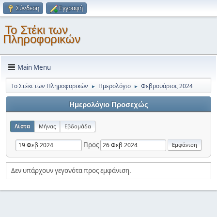
Σύνδεση
Εγγραφή
Το Στέκι των
Πληροφορικών
Main Menu
Το Στέκι των Πληροφορικών
Ημερολόγιο
Φεβρουάριος 2024
►
►
Ημερολόγιο Προσεχώς
Λίστα
Μήνας
Εβδομάδα
Προς
Δεν υπάρχουν γεγονότα προς εμφάνιση.