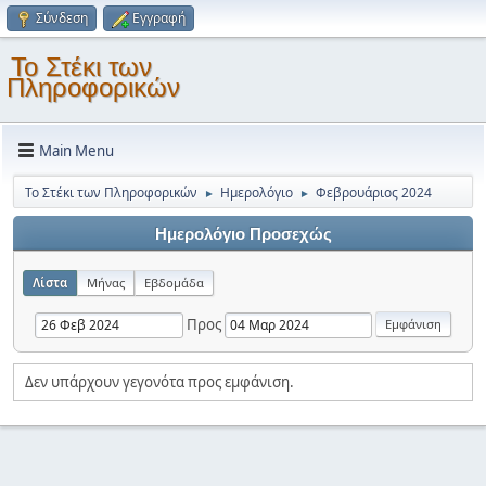
Σύνδεση
Εγγραφή
Το Στέκι των
Πληροφορικών
Main Menu
Το Στέκι των Πληροφορικών
Ημερολόγιο
Φεβρουάριος 2024
►
►
Ημερολόγιο Προσεχώς
Λίστα
Μήνας
Εβδομάδα
Προς
Δεν υπάρχουν γεγονότα προς εμφάνιση.