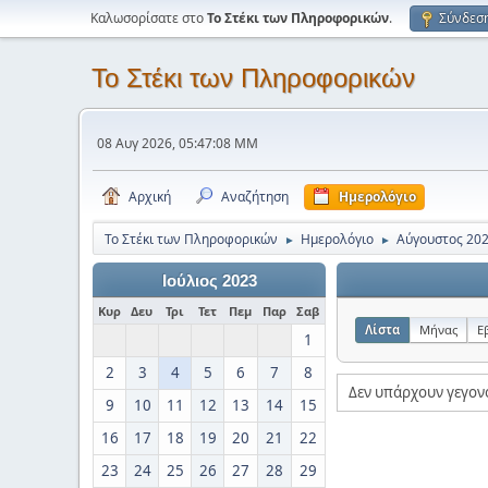
Καλωσορίσατε στο
Το Στέκι των Πληροφορικών
.
Σύνδεσ
Το Στέκι των Πληροφορικών
08 Αυγ 2026, 05:47:08 ΜΜ
Αρχική
Αναζήτηση
Ημερολόγιο
Το Στέκι των Πληροφορικών
Ημερολόγιο
Αύγουστος 20
►
►
Ιούλιος 2023
Κυρ
Δευ
Τρι
Τετ
Πεμ
Παρ
Σαβ
Λίστα
Μήνας
Ε
1
2
3
4
5
6
7
8
Δεν υπάρχουν γεγον
9
10
11
12
13
14
15
16
17
18
19
20
21
22
23
24
25
26
27
28
29