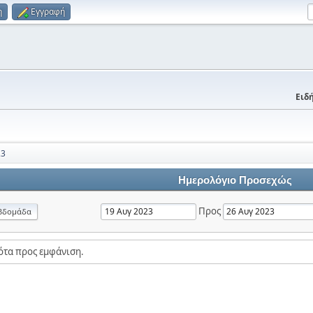
η
Εγγραφή
Ειδή
23
Ημερολόγιο Προσεχώς
Προς
βδομάδα
ότα προς εμφάνιση.