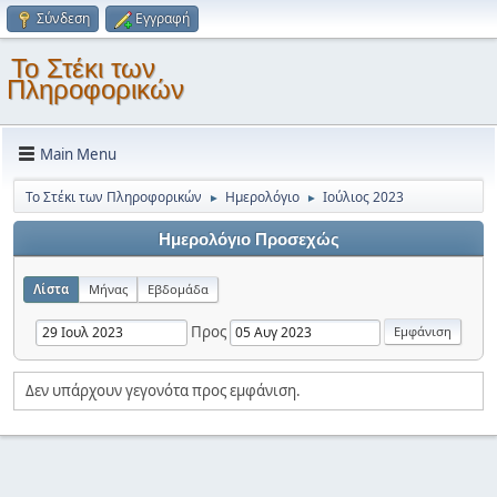
Σύνδεση
Εγγραφή
Το Στέκι των
Πληροφορικών
Main Menu
Το Στέκι των Πληροφορικών
Ημερολόγιο
Ιούλιος 2023
►
►
Ημερολόγιο Προσεχώς
Λίστα
Μήνας
Εβδομάδα
Προς
Δεν υπάρχουν γεγονότα προς εμφάνιση.