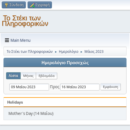
Σύνδεση
Εγγραφή
Το Στέκι των
Πληροφορικών
Main Menu
Το Στέκι των Πληροφορικών
Ημερολόγιο
Μάιος 2023
►
►
Ημερολόγιο Προσεχώς
Λίστα
Μήνας
Εβδομάδα
Προς
Holidays
Mother's Day (14 Μαΐου)