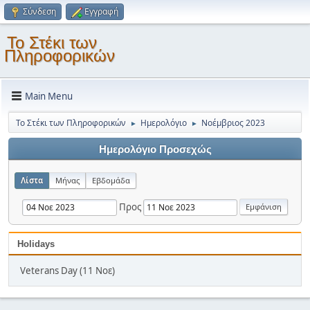
Σύνδεση
Εγγραφή
Το Στέκι των
Πληροφορικών
Main Menu
Το Στέκι των Πληροφορικών
Ημερολόγιο
Νοέμβριος 2023
►
►
Ημερολόγιο Προσεχώς
Λίστα
Μήνας
Εβδομάδα
Προς
Holidays
Veterans Day (11 Νοε)