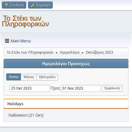
Σύνδεση
Εγγραφή
Το Στέκι των
Πληροφορικών
Main Menu
Το Στέκι των Πληροφορικών
Ημερολόγιο
Οκτώβριος 2023
►
►
Ημερολόγιο Προσεχώς
Λίστα
Μήνας
Εβδομάδα
Προς
Holidays
Halloween (31 Οκτ)