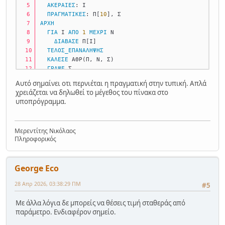
ΑΚΕΡΑΙΕΣ
: Ι
ΠΡΑΓΜΑΤΙΚΕΣ
: Π[
10
], Σ
ΑΡΧΗ
ΓΙΑ
 Ι 
ΑΠΟ
1
ΜΕΧΡΙ
 Ν
ΔΙΑΒΑΣΕ
 Π[Ι] 
ΤΕΛΟΣ_ΕΠΑΝΑΛΗΨΗΣ
ΚΑΛΕΣΕ
 ΑΘΡ(Π, Ν, Σ) 
ΓΡΑΨΕ
 Σ
ΤΕΛΟΣ_ΠΡΟΓΡΑΜΜΑΤΟΣ
Αυτό σημαίνει οτι περνιέται η πραγματική στην τυπική. Απλά
χρειάζεται να δηλωθεί το μέγεθος του πίνακα στο
ΔΙΑΔΙΚΑΣΙΑ
 ΑΘΡ(Α, Ν, Σ) 
υποπρόγραμμα.
ΜΕΤΑΒΛΗΤΕΣ
ΑΚΕΡΑΙΕΣ
: Ν, i, j
ΠΡΑΓΜΑΤΙΚΕΣ
: Α[
10
], Σ
Μερεντίτης Νικόλαος
ΑΡΧΗ
Πληροφορικός
  Σ <- 
0
ΓΙΑ
 i 
ΑΠΟ
1
ΜΕΧΡΙ
 Ν
    Σ <- Σ + Α[i] 
George Eco
ΤΕΛΟΣ_ΕΠΑΝΑΛΗΨΗΣ
ΤΕΛΟΣ_ΔΙΑΔΙΚΑΣΙΑΣ
28 Απρ 2026, 03:38:29 ΠΜ
#5
Με άλλα λόγια δε μπορείς να θέσεις τιμή σταθεράς από
παράμετρο. Ενδιαφέρον σημείο.