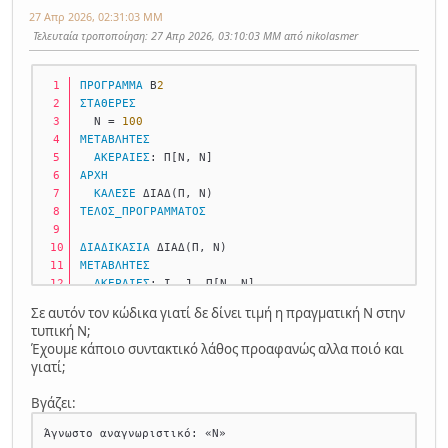
27 Απρ 2026, 02:31:03 ΜΜ
Τελευταία τροποποίηση
: 27 Απρ 2026, 03:10:03 ΜΜ από nikolasmer
ΠΡΟΓΡΑΜΜΑ
 Β
2
ΣΤΑΘΕΡΕΣ
  Ν = 
100
ΜΕΤΑΒΛΗΤΕΣ
ΑΚΕΡΑΙΕΣ
: Π[Ν, Ν] 
ΑΡΧΗ
ΚΑΛΕΣΕ
 ΔΙΑΔ(Π, Ν) 
ΤΕΛΟΣ_ΠΡΟΓΡΑΜΜΑΤΟΣ
ΔΙΑΔΙΚΑΣΙΑ
 ΔΙΑΔ(Π, Ν) 
ΜΕΤΑΒΛΗΤΕΣ
ΑΚΕΡΑΙΕΣ
: Ι, J, Π[Ν, Ν] 
ΑΡΧΗ
Σε αυτόν τον κώδικα γιατί δε δίνει τιμή η πραγματική Ν στην
    .......
τυπική Ν;
Έχουμε κάποιο συντακτικό λάθος προαφανώς αλλα ποιό και
γιατί;
Βγάζει: