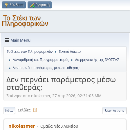
Σύνδεση
Εγγραφή
Το Στέκι των
Πληροφορικών
Main Menu
Το Στέκι των Πληροφορικών
Γενικό Λύκειο
►
Αλγοριθμική και Προγραμματισμός
Διερμηνευτής της ΓΛΩΣΣΑΣ
►
►
Δεν περνάει παράμετρος μέσω σταθεράς;
►
Δεν περνάει παράμετρος μέσω
σταθεράς;
Ξεκίνησε από nikolasmer, 27 Απρ 2026, 02:31:03 ΜΜ
Σελίδες
1
Κάτω
User Actions
nikolasmer
Ομάδα Νέου Λυκείου