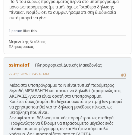
Το Ν του κυρίως προγράμματος περνά στο υποπρόγραμμα
μόνο ως παράμετρος (με τιμή), όχι ως "σταθερά δήλωσης
πίνακα". Νομίζω οτι το συμφωνήσαμε οτι στη διαδικασία
αυτό μπορεί να γίνει.
1 person
likes this.
Μερεντίτης Νικόλαος
Πληροφορικός
ssimaiof
Πληροφορικοί Δυτικής Μακεδονίας
27 Απρ 2026, 07:45:16 ΜΜ
#3
Μέσα στο υποπρόγραμμα το Ν είναι τυπική παράμετρος
δηλαδή ΜΕΤΑΒΛΗΤΗ και πρέπει να δηλωθεί (προφανώς στις
ΑΚΕΡΑΙΕΣ) για να είναι ορατή στο υποπρόγραμμα.
Και έτσι όμως (παρότι θα δέχεται σωστά την τιμή) δεν μπορεί
να χρησιμοποιηθεί για τη δήλωση μεγέθους πίνακα, ως
μεταβλητή που είναι.
Δεν υφίσταται δήλωση τυπικής παραμέτρου ως σταθερά.
Προφανώς το να θέλουμε να περάσουμε το μέγεθος ενός
πίνακα σε υποπρόγραμμα, αν και θα ήταν πάρα πολύ
χρήσιμο, δεν υποστηρίζεται από τη ΓΛΩΣΣΑ.