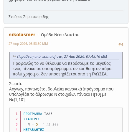
Σταύρος Σημαιοφορίδης
nikolasmer
Ομάδα Νέου Λυκείου
27 Απρ 2026, 08:53:30 ΜΜ
#4
Παράθεση από: ssimaiof στις 27 Απρ 2026, 07:45:16 ΜΜ
Προφανώς το να θέλουμε να περάσουμε το μέγεθος
ενός πίνακα σε υποπρόγραμμα, αν και θα ήταν πάρα
πολύ χρήσιμο, δεν υποστηρίζεται από τη ΓΛΩΣΣΑ.
Σωστά.
Anyway, πάντως έτσι δουλεύει κανονικά (πρόγραμμα που
υπολογίζει το άθροισμα Ν στοιχείων πίνακα Π[10] με
Νε[1,10].
ΠΡΟΓΡΑΜΜΑ
 ΤΑΔΕ
ΣΤΑΘΕΡΕΣ
  Ν = 
5
! [1,10]
ΜΕΤΑΒΛΗΤΕΣ