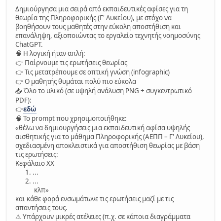
Δημιούργησα μια σειρά από εκπαιδευτικές αφίσες για τη
θεωρία της Πληροφορικής (Γ' Λυκείου), με στόχο να
βοηθήσουν τους μαθητές στην εύκολη αποστήθιση και
επανάληψη, αξιοποιώντας το εργαλείο τεχνητής νοημοσύνης
ChatGPT.
Η λογική ήταν απλή:
🧠
Παίρνουμε τις ερωτήσεις θεωρίας
👉
Τις μετατρέπουμε σε οπτική γνώση (infographic)
👉
Ο μαθητής θυμάται πολύ πιο εύκολα
👉
Όλο το υλικό (σε υψηλή ανάλυση PNG + συγκεντρωτικό
📥
PDF):
εδώ
👉
Το prompt που χρησιμοποιήθηκε:
🧠
«θέλω να δημιουργήσεις μια εκπαιδευτική αφίσα υψηλής
αισθητικής για το μάθημα Πληροφορικής (ΑΕΠΠ – Γ' Λυκείου),
σχεδιασμένη αποκλειστικά για αποστήθιση θεωρίας με βάση
τις ερωτήσεις:
Κεφάλαιο ΧΧ
...
...
κλπ»
και κάθε φορά ενσωμάτωνε τις ερωτήσεις μαζί με τις
απαντήσεις τους.
Υπάρχουν μικρές ατέλειες (π.χ. σε κάποια διαγράμματα
⚠