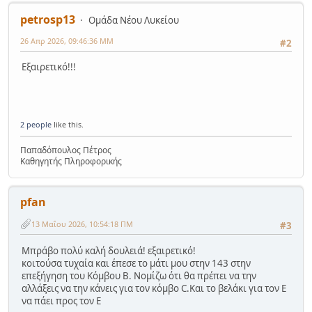
petrosp13
Ομάδα Νέου Λυκείου
26 Απρ 2026, 09:46:36 ΜΜ
#2
Εξαιρετικό!!!
2 people
like this.
Παπαδόπουλος Πέτρος
Καθηγητής Πληροφορικής
pfan
13 Μαΐου 2026, 10:54:18 ΠΜ
#3
Μπράβο πολύ καλή δουλειά! εξαιρετικό!
κοιτούσα τυχαία και έπεσε το μάτι μου στην 143 στην
επεξήγηση του Κόμβου Β. Νομίζω ότι θα πρέπει να την
αλλάξεις να την κάνεις για τον κόμβο C.Και το βελάκι για τον Ε
να πάει προς τον Ε