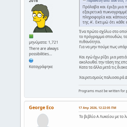
2016
Παράθεση από: dski στις 
Πρόλαβα και έριξα μια 
εξαιρετικά πυκνογραμμέ
πληροφορία και κάποιες
της Α'. Εκτιμώ ότι κάθε
Ένα πρώτο σχόλιο στο οποί
το πρόγραμμα σπουδών, το 
πιθανότητα.
μηνύματα: 1,721
Για να μην πούμε πως υπάρ
There are always
possibilities...
Και εγώ έχω ρίξει μια ματι
ακολουθεί την τάση της επ
Καταγράφηκε
Κατα τα άλλα μετά τις διακ
Χαιρετισμούς παλιοσειρά 
Programs must be written for p
George Eco
17 Απρ 2026, 12:22:05 ΠΜ
Το βιβλίο Α Λυκείου με το 