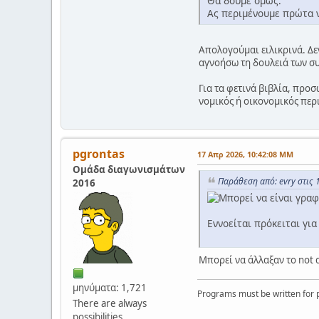
Θα δούμε όμως.
Ας περιμένουμε πρώτα ν
Απολογούμαι ειλικρινά. Δεν
αγνοήσω τη δουλειά των σ
Για τα φετινά βιβλία, προσ
νομικός ή οικονομικός περ
pgrontas
17 Απρ 2026, 10:42:08 ΜΜ
Ομάδα διαγωνισμάτων
Παράθεση από: evry στις 
2016
Εννοείται πρόκειται γι
Μπορεί να άλλαξαν το not α
μηνύματα: 1,721
Programs must be written for p
There are always
possibilities...