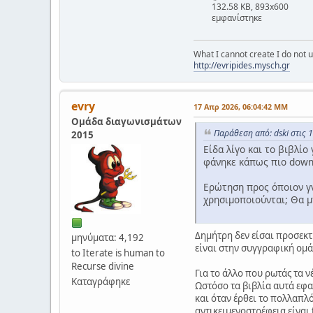
132.58 KB, 893x600
εμφανίστηκε
What I cannot create I do not
http://evripides.mysch.gr
evry
17 Απρ 2026, 06:04:42 ΜΜ
Ομάδα διαγωνισμάτων
Παράθεση από: dski στις 
2015
Είδα λίγο και το βιβλίο
φάνηκε κάπως πιο down 
Ερώτηση προς όποιον γν
χρησιμοποιούνται; Θα μ
Δημήτρη δεν είσαι προσεκτι
μηνύματα: 4,192
είναι στην συγγραφική ομ
to Iterate is human to
Recurse divine
Για το άλλο που ρωτάς τα ν
Καταγράφηκε
Ωστόσο τα βιβλία αυτά εφ
και όταν έρθει το πολλαπλ
αντικειμενοστρέφεια είναι