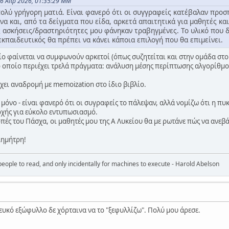
16 Απρ 2026, 01:35:29 ΜΜ
πολύ γρήγορη ματιά. Είναι φανερό ότι οι συγγραφείς κατέβαλαν προ
να και, από τα δείγματα που είδα, αρκετά απαιτητικά για μαθητές κα
 ασκήσεις/δραστηριότητες μου φάνηκαν τραβηγμένες. Το υλικό που δι
 εκπαιδευτικός θα πρέπει να κάνει κάποια επιλογή που θα επιμείνει.
ο φαίνεται να συμφωνούν αρκετοί (όπως συζητείται και στην ομάδα στο 
οποίο περιέχει τρελά πράγματα: ανάλυση μέσης περίπτωσης αλγορίθμου -
χει αναδρομή με memoization στο ίδιο βιβλίο.
ά μόνο - είναι φανερό ότι οι συγραφείς το πάλεψαν, αλλά νομίζω ότι η 
οχής για εύκολο εντυπωσιασμό.
οπές του Πάσχα, οι μαθητές μου της Α Λυκείου θα με ρωτάνε πώς να ανεβάσ
Δημήτρη!
eople to read, and only incidentally for machines to execute - Harold Abelson
λευκό εξώφυλλο δε χόρταινα να το "ξεφυλλίζω". Πολύ μου άρεσε.