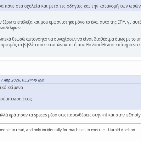
α πάνε στα σχολεία και μετά τις οδηγίες και την κατανομή των ωρών
 ξέρω τι επέλεξα και μου εμφανίστηκε μόνο το ένα, αυτό της ΕΠΥ, γι' αυ
υναδέλφων.
ωπικά θεωρώ αυτονόητο να συνεχίσουν να είναι διαθέσιμα όμως με το υπ
ιορισμός τα βιβλία που εκτυπώνονται ή που θα διατίθενται επίσημα να ε
17 Απρ 2026, 05:24:49 ΜΜ
α σύμπτωση έτσι;
λλά κράτησαν τα spaces μέσα στις παρενθέσεις στην int και στην isEmpty
eople to read, and only incidentally for machines to execute - Harold Abelson