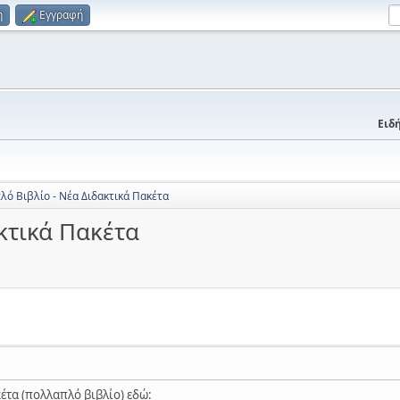
η
Εγγραφή
Ειδή
ό Βιβλίο - Νέα Διδακτικά Πακέτα
κτικά Πακέτα
κέτα (πολλαπλό βιβλίο) εδώ: