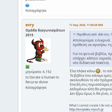
Καταγράφηκε
evry
17 Απρ 2026, 11:00:58 ΜΜ
Ομάδα διαγωνισμάτων
Παράθεση από: dski στις 
2015
Απολογούμαι ειλικρινά. 
πρόθεση να αγνοήσω τη
Για τα φετινά βιβλία, π
υπάρχει κάποιο νομικός
νέα διδακτικά πακέτα).
Έλα πλάκα κάνω
, το σύ
μηνύματα: 4,192
Τα βιβλία που κάναμε εμείς
to Iterate is human to
ακολουθούν το νέο πρόγρα
Recurse divine
Επειδή στις περισσότερες
Καταγράφηκε
Δεδομένων κλπ) θα μπορού
Δεν ξέρω όμως τι θα γίνει,
What I cannot create I do not
http://evripides.mysch.gr