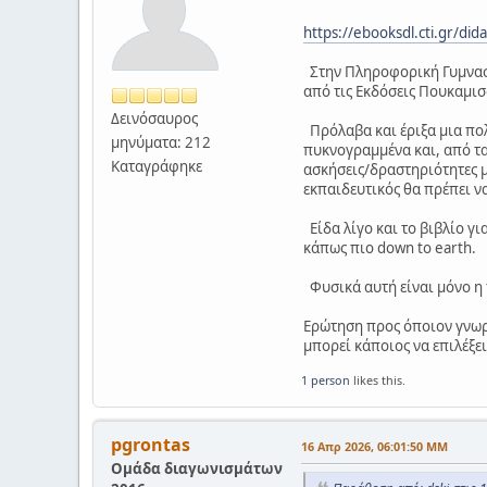
https://ebooksdl.cti.gr/did
Στην Πληροφορική Γυμνασίο
από τις Εκδόσεις Πουκαμισ
Δεινόσαυρος
Πρόλαβα και έριξα μια πολ
μηνύματα: 212
πυκνογραμμένα και, από τα
Καταγράφηκε
ασκήσεις/δραστηριότητες μο
εκπαιδευτικός θα πρέπει να
Είδα λίγο και το βιβλίο γι
κάπως πιο down to earth.
Φυσικά αυτή είναι μόνο η 
Ερώτηση προς όποιον γνωρί
μπορεί κάποιος να επιλέξει
1 person
likes this.
pgrontas
16 Απρ 2026, 06:01:50 ΜΜ
Ομάδα διαγωνισμάτων