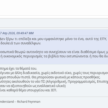
17 Απρ 2026, 09:49:47 ΜΜ
Δεν ξέρω τι επέλεξα και μου εμφανίστηκε μόνο το ένα, αυτό της ΕΠΥ, 
 δουλειά των συναδέλφων.
ροσωπικά θεωρώ αυτονόητο να συνεχίσουν να είναι διαθέσιμα όμως με
 ή οικονομικός περιορισμός τα βιβλία που εκτυπώνονται ή που θα δια
στημα έχει τα θέματά του.
 έγιναν με άλλη διαδικασία, χωρίς εκδοτικό οίκο, χωρίς τους περιορισμ
μμα σπουδών πιστά. Θα μπορούσαν φυσικά με κάποιες προσθήκες.
 ενότητες ακολουθούν το νέο ΠΣ (Αλγοριθμική, Προγραμματισμός, Επισ
σαν να αξιοποιηθούν ως εναλλακτικό υλικό)
 είναι καθαρά θέμα υπουργείου και ΙΕΠ.
 understand -- Richard Feynman