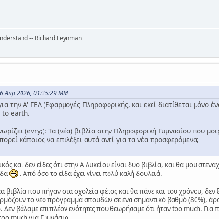
 understand -- Richard Feynman
16 Απρ 2026, 01:35:29 ΜΜ
 για την Α' ΓΕΛ (Εφαρμογές Πληροφορικής, και εκεί διατίθεται μόνο έ
to earth.
ωρίζει (evry;): Τα (νέα) βιβλία στην Πληροφορική Γυμνασίου που μο
πορεί κάποιος να επιλέξει αυτά αντί για τα νέα προσφερόμενα;
κός και δεν είδες ότι στην Α Λυκείου είναι δυο βιβλία, και θα μου στεν
άδα
. Από όσο το είδα έχει γίνει πολύ καλή δουλειά.
έα βιβλία που πήγαν στα σχολεία φέτος και θα πάνε και του χρόνου, δεν 
αρμόζουν το νέο πρόγραμμα σπουδών σε ένα σημαντικό βαθμό (80%), άρ
ό. Δεν βάλαμε επιπλέον ενότητες που θεωρήσαμε ότι ήταν too much. Για
 too much για Γυμνάσιο.