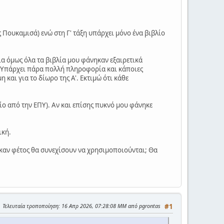
 Πουκαμισά) ενώ στη Γ' τάξη υπάρχει μόνο ένα βιβλίο
α όμως όλα τα βιβλία μου φάνηκαν εξαιρετικά
ς. Υπάρχει πάρα πολλή πληροφορία και κάποιες
και για το δίωρο της Α'. Εκτιμώ ότι κάθε
λίο από την ΕΠΥ). Αν και επίσης πυκνό μου φάνηκε
ική.
ηκαν φέτος θα συνεχίσουν να χρησιμοποιούνται; Θα
Τελευταία τροποποίηση
: 16 Απρ 2026, 07:28:08 ΜΜ από pgrontas
#1