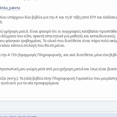
aktika_paketa
υ υπάρχουν δύο βιβλία για την Α' και τη Β' τάξη (από ΕΠΥ και Εκδόσεις
ά.
ύ γρήγορη ματιά. Είναι φανερό ότι οι συγγραφείς κατέβαλαν προσπάθει
 δείγματα που είδα, αρκετά απαιτητικά για μαθητές και εκπαιδευτικού
υ φάνηκαν τραβηγμένες. Το υλικό που διατίθεται είναι πάρα πολύ ακόμη 
 κάνει κάποια επιλογή που θα επιμείνει.
α την Α' ΓΕΛ (Εφαρμογές Πληροφορικής, και εκεί διατίθεται μόνο ένα βιβ
προσωπική μου γνώμη μετά από μια γρήγορη ματιά και ίσως είναι βιαστ
ζει (evry;): Τα (νέα) βιβλία στην Πληροφορική Γυμνασίου που μοιράστ
 αυτά αντί για τα νέα προσφερόμενα;