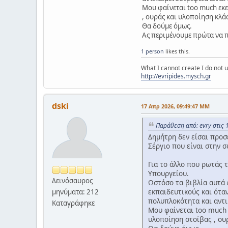
Μου φαίνεται too much εκεί
, ουράς και υλοποίηση κλάσε
Θα δούμε όμως.
Ας περιμένουμε πρώτα να πά
1 person
likes this.
What I cannot create I do not
http://evripides.mysch.gr
dski
17 Απρ 2026, 09:49:47 ΜΜ
Παράθεση από: evry στις 
Δημήτρη δεν είσαι προσε
Σέργιο που είναι στην 
Για το άλλο που ρωτάς τ
Υπουργείου.
Δεινόσαυρος
Ωστόσο τα βιβλία αυτά 
εκπαιδευτικούς και ότα
μηνύματα: 212
πολυπλοκότητα και αντι
Καταγράφηκε
Μου φαίνεται too much ε
υλοποίηση στοίβας , ουρ