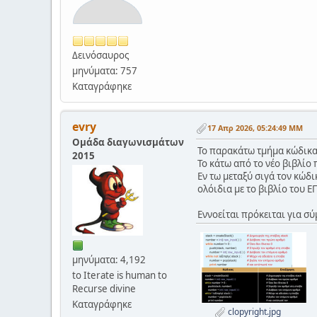
Δεινόσαυρος
μηνύματα: 757
Καταγράφηκε
evry
17 Απρ 2026, 05:24:49 ΜΜ
Ομάδα διαγωνισμάτων
Το παρακάτω τμήμα κώδικα ε
2015
Το κάτω από το νέο βιβλίο
Εν τω μεταξύ σιγά τον κώδι
ολόιδια με το βιβλίο του Ε
Εννοείται πρόκειται για σύ
μηνύματα: 4,192
to Iterate is human to
Recurse divine
Καταγράφηκε
clopyright.jpg