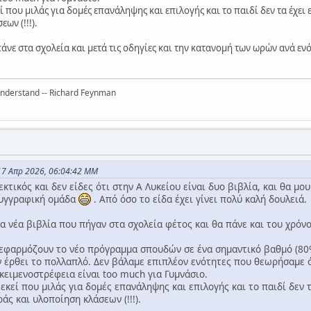
 που μιλάς για δομές επανάληψης και επιλογής και το παιδί δεν τα έχε
ων (!!!).
νε στα σχολεία και μετά τις οδηγίες και την κατανομή των ωρών ανά εν
 understand -- Richard Feynman
17 Απρ 2026, 06:04:42 ΜΜ
κτικός και δεν είδες ότι στην Α Λυκείου είναι δυο βιβλία, και θα μο
συγγραφική ομάδα
. Από όσο το είδα έχει γίνει πολύ καλή δουλειά.
α νέα βιβλία που πήγαν στα σχολεία φέτος και θα πάνε και του χρόνου
εφαρμόζουν το νέο πρόγραμμα σπουδών σε ένα σημαντικό βαθμό (80
ν έρθει το πολλαπλό. Δεν βάλαμε επιπλέον ενότητες που θεωρήσαμε ό
κειμενοστρέφεια είναι too much για Γυμνάσιο.
κεί που μιλάς για δομές επανάληψης και επιλογής και το παιδί δεν 
άς και υλοποίηση κλάσεων (!!!).